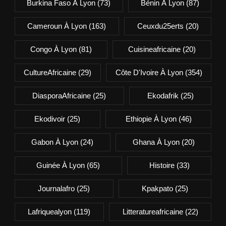
Burkina Faso À Lyon
(73)
Bénin À Lyon
(87)
Cameroun À Lyon
(163)
Ceuxdu25erts
(20)
Congo À Lyon
(81)
Cuisineafricaine
(20)
CultureAfricaine
(29)
Côte D'Ivoire À Lyon
(354)
DiasporaAfricaine
(25)
Ekodafrik
(25)
Ekodivoir
(25)
Ethiopie À Lyon
(46)
Gabon À Lyon
(24)
Ghana À Lyon
(20)
Guinée À Lyon
(65)
Histoire
(33)
Journalafro
(25)
Kpakpato
(25)
Lafriquealyon
(119)
Litteratureafricaine
(22)