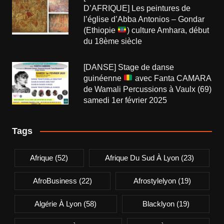
D’AFRIQUE] Les peintures de
l’église d’Abba Antonios – Gondar
(Ethiopie
) culture Amhara, début
du 18ème siècle
[DANSE] Stage de danse
guinéenne
avec Fanta CAMARA
de Wamali Percussions à Vaulx (69)
samedi 1er février 2025
Tags
Afrique
(52)
Afrique Du Sud À Lyon
(23)
AfroBusiness
(22)
Afrostylelyon
(19)
Algérie À Lyon
(58)
Blacklyon
(19)