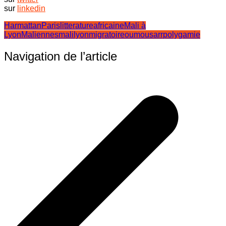
sur
linkedin
HarmattanParis
litteratureafricaine
Mali à
Lyon
Maliennes
malilyon
migratoire
oumousarr
polygamie
Navigation de l’article