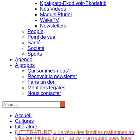
Kpakpato-Ekodivoir-Ekodafrik
Nos Vidéos
Maquis Pluriel
WakaTV
Newsletters
People
Point de vue
Santé
Société
Sports
Agenda
A propos
Qui sommes-nous?
Recevoir la newsletter
Faire un don
Mentions légales
Nous contacter
Accueil
Cultures
Littérature
[LITTERATURE] « Le vécu des familles maliennes en
situation migratoire en France » un regard spécifique