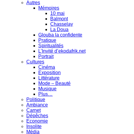
Autres
Mémoires
10 mai
Balmont
Chasselay
La Doua
Glouba la confidente
Pratique
Spiritualités
L’Invité d’ekodafrik.net
Portrait
Cultures
Cinéma
Exposition
Littérature
Mode – Beauté
Musique
Plus…
Politique
Ambiance
Carnet
Dépêches
Economie
Insolite
Média