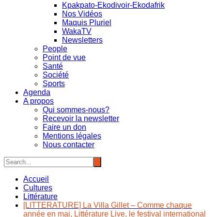
Kpakpato-Ekodivoir-Ekodafrik
Nos Vidéos
Maquis Pluriel
WakaTV
Newsletters
People
Point de vue
Santé
Société
Sports
Agenda
A propos
Qui sommes-nous?
Recevoir la newsletter
Faire un don
Mentions légales
Nous contacter
Accueil
Cultures
Littérature
[LITTERATURE] La Villa Gillet – Comme chaque
année en mai, Littérature Live, le festival international