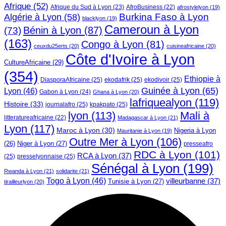
Afrique
(52)
Afrique du Sud à Lyon
(23)
AfroBusiness
(22)
afrostylelyon
(19)
Burkina Faso à Lyon
Algérie à Lyon
(58)
blacklyon
(19)
Cameroun à Lyon
Bénin à Lyon
(87)
(73)
(163)
Congo à Lyon
(81)
ceuxdu25erts
(20)
cuisineafricaine
(20)
Côte d'Ivoire à Lyon
CultureAfricaine
(29)
(354)
Ethiopie à
DiasporaAfricaine
(25)
ekodafrik
(25)
ekodivoir
(25)
Guinée à Lyon
(65)
Lyon
(46)
Gabon à Lyon
(24)
Ghana à Lyon
(20)
lafriquealyon
(119)
Histoire
(33)
journalafro
(25)
kpakpato
(25)
lyon
(113)
Mali à
litteratureafricaine
(22)
Madagascar à Lyon
(21)
Lyon
(117)
Maroc à Lyon
(30)
Nigeria à Lyon
Mauritanie à Lyon
(19)
Outre Mer à Lyon
(106)
Niger à Lyon
(27)
(26)
presseafro
RDC à Lyon
(101)
RCA à Lyon
(37)
(25)
presselyonnaise
(25)
Sénégal à Lyon
(199)
Rwanda à Lyon
(21)
solidarite
(21)
Togo à Lyon
(46)
villeurbanne
(37)
Tunisie à Lyon
(27)
tirailleurlyon
(20)