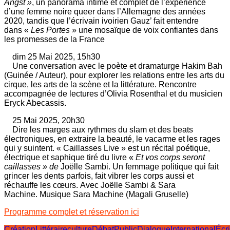
Angst »
, un panorama intime et complet de l’expérience
d’une femme noire queer dans l’Allemagne des années
2020, tandis que l’écrivain ivoirien Gauz’ fait entendre
dans «
Les Portes
» une mosaïque de voix confiantes dans
les promesses de la France
dim 25 Mai 2025, 15h30
Une conversation avec le poète et dramaturge Hakim Bah
(Guinée / Auteur), pour explorer les relations entre les arts du
cirque, les arts de la scène et la littérature. Rencontre
accompagnée de lectures d’Olivia Rosenthal et du musicien
Eryck Abecassis.
25 Mai 2025, 20h30
Dire les marges aux rythmes du slam et des beats
électroniques, en extraire la beauté, le vacarme et les rages
qui y suintent. « Caillasses Live » est un récital poétique,
électrique et saphique tiré du livre «
Et vos corps seront
caillasses » de
Joëlle Sambi. Un femmage politique qui fait
grincer les dents parfois, fait vibrer les corps aussi et
réchauffe les cœurs. Avec Joëlle Sambi & Sara
Machine. Musique Sara Machine (Magali Gruselle)
Programme complet et réservation ici
CréationLittéraire
culture
DébatPublic
DialogueInternational
Écr