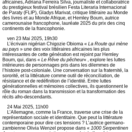
africaines, Adriana Ferreira Silva, journaliste et collaboratrice
du prestigieux festival brésilien Festa Literaria Internacional
de Paraty (FLIP), Gladys Marivat, critique littéraire au Monde
des livres et au Monde Afrique, et Hemley Boum, autrice
camerounaise francophone, lauréate 2025 du prix des cinq
continents de la francophonie.
ven 23 Mai 2025, 19h30
L’écrivain nigérian Chigozie Obioma «
La Route qui mène
au pays
» une des voix littéraires africaines les plus
intéressantes de cette génération est rejoint par Hemley
Boum, qui, dans «
Le Rêve du pêcheur
« , explore les luttes
intérieures de personnages pris dans les dilemmes de
l’histoire post-coloniale. Une conversation sur la fraternité, la
sororité, et la littérature comme outil de réconciliation, de
résistance et de redéfinition de l’identité. Entre luttes
générationnelles et mémoires collectives, ils questionnent le
rôle du roman dans la transmission et la transformation des
récits afro-descendants.
24 Mai 2025, 11h00
L’Allemagne, comme la France, traverse une crise de la
représentation sociale et identitaire. Que peut la littérature
contemporaine pour dire ces tensions ? L’autrice germano-
zambienne Olivia Wenzel propose dans «
1000 Serpentinen