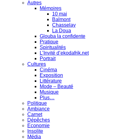
Autres
Mémoires
10 mai
Balmont
Chasselay
La Doua
Glouba la confidente
Pratique
Spiritualités
L’Invité d’ekodafrik.net
Portrait
Cultures
Cinéma
Exposition
Littérature
Mode – Beauté
Musique
Plus…
Politique
Ambiance
Carnet
Dépêches
Economie
Insolite
Média