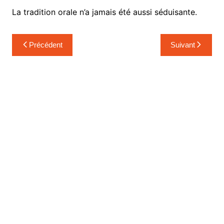
La tradition orale n’a jamais été aussi séduisante.
Navigation
Précédent
Suivant
de
l’article