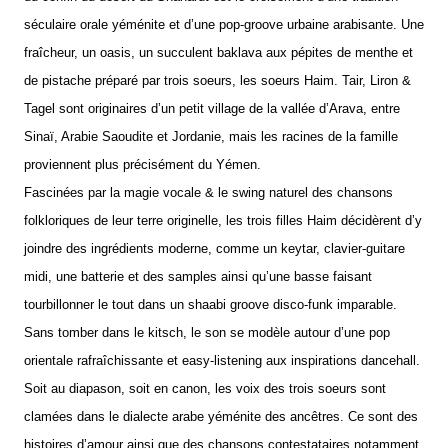
séculaire orale yéménite et d’une pop-groove urbaine arabisante. Une
fraîcheur, un oasis, un succulent baklava aux pépites de menthe et
de pistache préparé par trois soeurs, les soeurs Haim. Tair, Liron &
Tagel sont originaires d’un petit village de la vallée d’Arava, entre
Sinaï, Arabie Saoudite et Jordanie, mais les racines de la famille
proviennent plus précisément du Yémen.
Fascinées par la magie vocale & le swing naturel des chansons
folkloriques de leur terre originelle, les trois filles Haim décidèrent d’y
joindre des ingrédients moderne, comme un keytar, clavier-guitare
midi, une batterie et des samples ainsi qu’une basse faisant
tourbillonner le tout dans un shaabi groove disco-funk imparable.
Sans tomber dans le kitsch, le son se modèle autour d’une pop
orientale rafraîchissante et easy-listening aux inspirations dancehall.
Soit au diapason, soit en canon, les voix des trois soeurs sont
clamées dans le dialecte arabe yéménite des ancêtres. Ce sont des
histoires d’amour ainsi que des chansons contestataires notamment