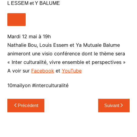
Mardi 12 mai à 19h
Nathalie Bou, Louis Essem et Ya Mutuale Balume
animeront une visio conférence dont le thème sera
« Inter culturalité, vivre ensemble et perspectives »
A voir sur
Facebook
et
YouTube
10mailyon #interculturalité
Navigation
Précédent
Suivant
de
l’article