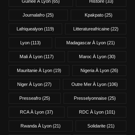
Guinée À Lyon
(65)
Histoire
(33)
Journalafro
(25)
Kpakpato
(25)
Lafriquealyon
(119)
Litteratureafricaine
(22)
Lyon
(113)
Madagascar À Lyon
(21)
Mali À Lyon
(117)
Maroc À Lyon
(30)
Mauritanie À Lyon
(19)
Nigeria À Lyon
(26)
Niger À Lyon
(27)
Outre Mer À Lyon
(106)
Presseafro
(25)
Presselyonnaise
(25)
RCA À Lyon
(37)
RDC À Lyon
(101)
Rwanda À Lyon
(21)
Solidarite
(21)