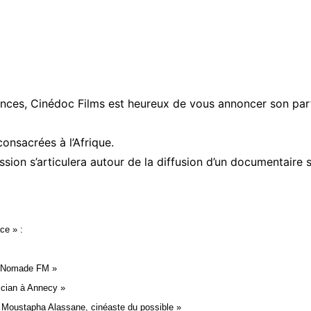
Ekodivoir-
os
uriel
ces, Cinédoc Films est heureux de vous annoncer son parten
rs
onsacrées à l’Afrique.
on s’articulera autour de la diffusion d’un documentaire s
ce » :
ez Nomade FM »
rician à Annecy »
« Moustapha Alassane, cinéaste du possible »