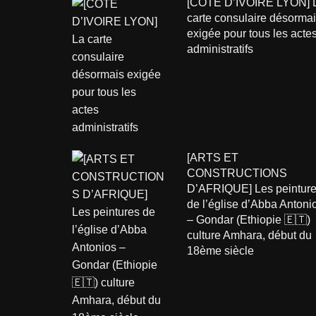
[COTE D’IVOIRE LYON] 
carte consulaire désorma
exigée pour tous les acte
administratifs
[ARTS ET
CONSTRUCTIONS
D’AFRIQUE] Les peintur
de l’église d’Abba Antoni
– Gondar (Ethiopie 🇪🇹)
culture Amhara, début du
18ème siècle