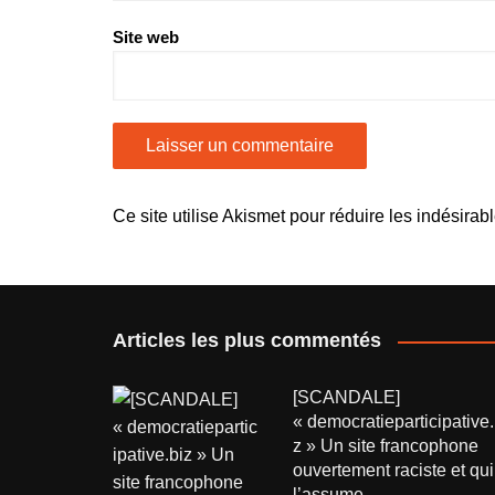
Site web
Ce site utilise Akismet pour réduire les indésirab
Articles les plus commentés
[SCANDALE]
« democratieparticipative.
z » Un site francophone
ouvertement raciste et qui
l’assume