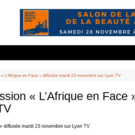
nous?
s
10 mai
wsletter
 confidente
Balmont
 « L’Afrique en Face » diffusée mardi 23 novembre sur Lyon TV
n
Chasselay
ssion « L’Afrique en Face 
les
és
La Doua
TV
r
’ekodafrik.net
eauté