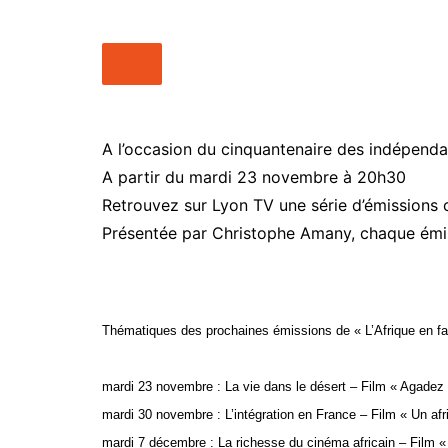
Média
Kpakpato-
Ekodafrik
People
Nos Vidé
Point de vue
Maquis Pl
Santé
WakaTV
A l’occasion du cinquantenaire des indépendan
Société
A partir du mardi 23 novembre à 20h30
Newslette
Sports
Retrouvez sur Lyon TV une série d’émissions c
Présentée par Christophe Amany, chaque émissi
Thématiques des prochaines émissions de « L’Afrique en fa
mardi 23 novembre : La vie dans le désert – Film « Agad
mardi 30 novembre : L’intégration en France – Film « Un af
mardi 7 décembre : La richesse du cinéma africain – Film 