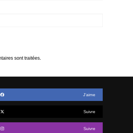
aires sont traitées
.
J’aime
Suivre
Suivre