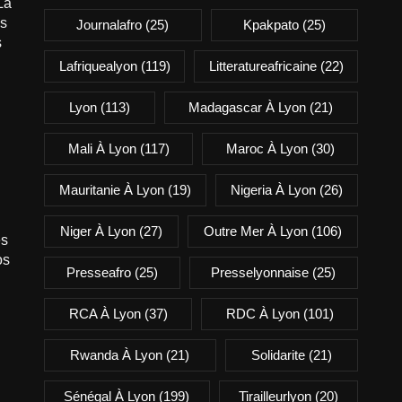
La
is
Journalafro
(25)
Kpakpato
(25)
s
Lafriquealyon
(119)
Litteratureafricaine
(22)
Lyon
(113)
Madagascar À Lyon
(21)
Mali À Lyon
(117)
Maroc À Lyon
(30)
Mauritanie À Lyon
(19)
Nigeria À Lyon
(26)
Niger À Lyon
(27)
Outre Mer À Lyon
(106)
es
os
Presseafro
(25)
Presselyonnaise
(25)
RCA À Lyon
(37)
RDC À Lyon
(101)
Rwanda À Lyon
(21)
Solidarite
(21)
Sénégal À Lyon
(199)
Tirailleurlyon
(20)