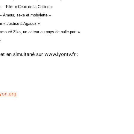
s – Film « Ceux de la Colline »
« Amour, sexe et mobylette »
lm « Justice à Agadez »
Damouré Zika, un acteur au pays de nulle part »
»
et en simultané sur www.lyontv.fr :
yon.org