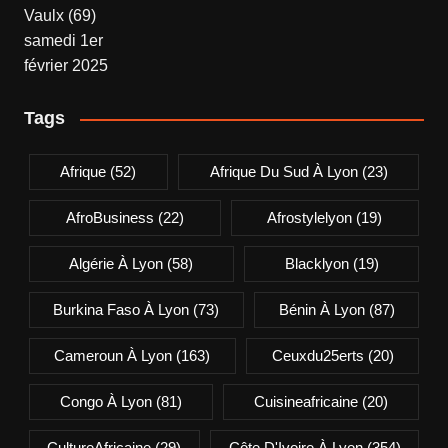
Tags
Afrique
(52)
Afrique Du Sud À Lyon
(23)
AfroBusiness
(22)
Afrostylelyon
(19)
Algérie À Lyon
(58)
Blacklyon
(19)
Burkina Faso À Lyon
(73)
Bénin À Lyon
(87)
Cameroun À Lyon
(163)
Ceuxdu25erts
(20)
Congo À Lyon
(81)
Cuisineafricaine
(20)
CultureAfricaine
(29)
Côte D'Ivoire À Lyon
(354)