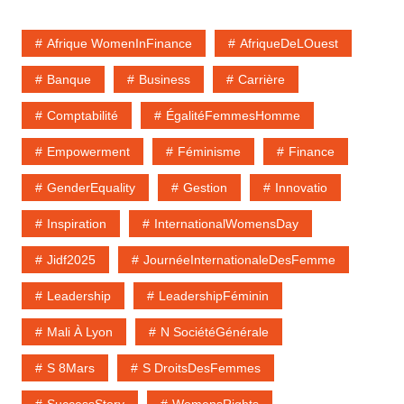
Afrique WomenInFinance
AfriqueDeLOuest
Banque
Business
Carrière
Comptabilité
ÉgalitéFemmesHomme
Empowerment
Féminisme
Finance
GenderEquality
Gestion
Innovatio
Inspiration
InternationalWomensDay
Jidf2025
JournéeInternationaleDesFemme
Leadership
LeadershipFéminin
Mali À Lyon
N SociétéGénérale
S 8Mars
S DroitsDesFemmes