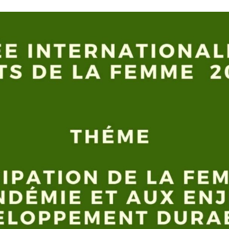
Ekodivoir-
os
uriel
rs