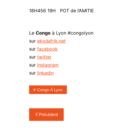
18H456 19H POT de l’AMITIE
Le
Congo
à Lyon #congolyon
sur
ekodafrik.net
sur
facebook
sur
twitter
sur
instagram
sur
linkedin
Congo À Lyon
Navigation
Précédent
de