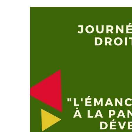
Média
Kpakpato-
Ekodafrik
People
Nos Vidé
Point de vue
Maquis Pl
Santé
WakaTV
Société
Newslette
Sports