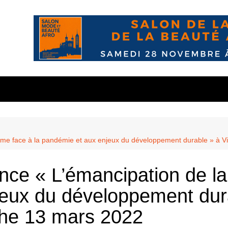
nous?
s
10 mai
wsletter
 confidente
Balmont
mme face à la pandémie et aux enjeux du développement durable » à 
n
Chasselay
les
és
La Doua
nce « L’émancipation de la
r
’ekodafrik.net
eauté
eux du développement dur
che 13 mars 2022