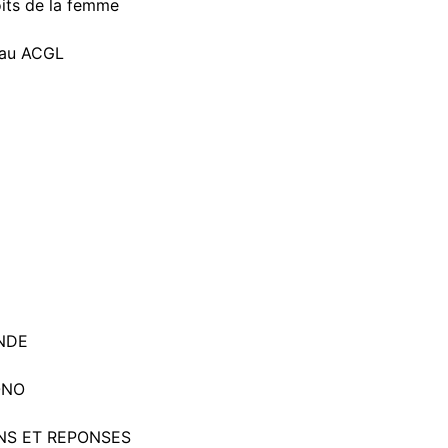
oits de la femme
eau ACGL
NDE
ONO
ONS ET REPONSES