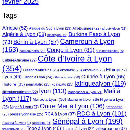
février 2025
Tags
Afrique
(52)
Afrique du Sud à Lyon
(23)
AfroBusiness
(22)
afrostylelyon
(19)
Burkina Faso à Lyon
Algérie à Lyon
(58)
blacklyon
(19)
Cameroun à Lyon
Bénin à Lyon
(87)
(73)
(163)
Congo à Lyon
(81)
ceuxdu25erts
(20)
cuisineafricaine
(20)
Côte d'Ivoire à Lyon
CultureAfricaine
(29)
(354)
Ethiopie à
DiasporaAfricaine
(25)
ekodafrik
(25)
ekodivoir
(25)
Guinée à Lyon
(65)
Lyon
(46)
Gabon à Lyon
(24)
Ghana à Lyon
(20)
lafriquealyon
(119)
Histoire
(33)
journalafro
(25)
kpakpato
(25)
lyon
(113)
Mali à
litteratureafricaine
(22)
Madagascar à Lyon
(21)
Lyon
(117)
Maroc à Lyon
(30)
Nigeria à Lyon
Mauritanie à Lyon
(19)
Outre Mer à Lyon
(106)
Niger à Lyon
(27)
(26)
presseafro
RDC à Lyon
(101)
RCA à Lyon
(37)
(25)
presselyonnaise
(25)
Sénégal à Lyon
(199)
Rwanda à Lyon
(21)
solidarite
(21)
Togo à Lyon
(46)
villeurbanne
(37)
Tunisie à Lyon
(27)
tirailleurlyon
(20)