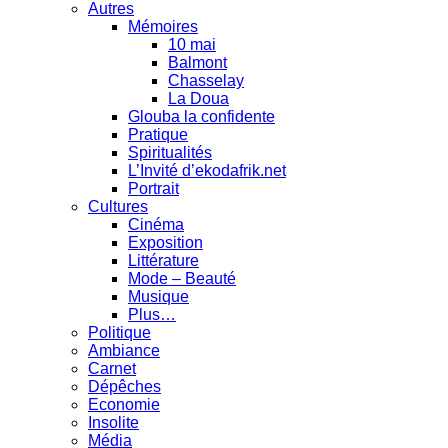
Autres
Mémoires
10 mai
Balmont
Chasselay
La Doua
Glouba la confidente
Pratique
Spiritualités
L’Invité d’ekodafrik.net
Portrait
Cultures
Cinéma
Exposition
Littérature
Mode – Beauté
Musique
Plus…
Politique
Ambiance
Carnet
Dépêches
Economie
Insolite
Média