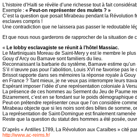
L’histoire d’Haïti se révèle d’une richesse tout à fait considéra
Exemple :
« Peut-on représenter des mulets ? »
C’est la question que posait Mirabeau pendant la Révolution f
esclaves compris !
Une contradiction que ne laissera pas passer le redoutable lég
Et que nous nous garderons de rapprocher de la situation de c
«
Le lobby esclavagiste se réunit à l’hôtel Massiac.
Le Martiniquais Moreau de Saint-Mery y est le membre le plus 
Gouy d’Arcy ou Barnave sont familiers du lieu.
Reconnaissant la barbarie du système, Barnave estime qu’un chan
S’il n’œuvre pas pour l’abolition, Louis XVI ne favorise pas le
Brissot rapporte dans ses mémoires la réponse royale à Gouy d’
en France ? Tant mieux, je ne veux pas interrompre leurs trava
Espérant imposer l’idée d’une représentation coloniale à Versai
La présence de ces hommes au Serment du Jeu de Paume rend l
Bizarrement, c’est en se fondant sur le poids démographique d
Peut-on prétendre représenter ceux que l’on considére comm
Mirabeau objecte que si les noirs sont des bêtes de somme, o
La représentation de Saint-Domingue est finalement ramenée 
Reste que la question du statut des hommes a été posée, ouvra
D’après « Antilles 1789, La Révolution aux Caraïbes » cité pa
http://www.ac-reims.fr/