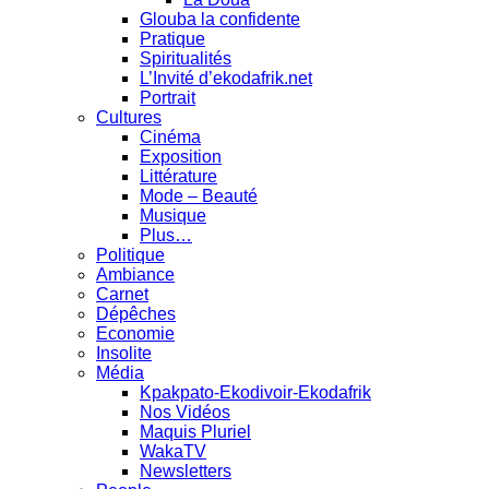
Glouba la confidente
Pratique
Spiritualités
L’Invité d’ekodafrik.net
Portrait
Cultures
Cinéma
Exposition
Littérature
Mode – Beauté
Musique
Plus…
Politique
Ambiance
Carnet
Dépêches
Economie
Insolite
Média
Kpakpato-Ekodivoir-Ekodafrik
Nos Vidéos
Maquis Pluriel
WakaTV
Newsletters