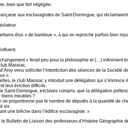
ble, bien que fort négligée.
rançaise aux esclavagistes de Saint-Domingue, qui réclamaient u
islateur.
ertains élus « de banlieue », à qui on reproche parfois bien inj
influent.
gement « ferait peu pour la philosophie et (…) infiniment trop c
 club Massiac.
Arsy venu solliciter l’interdiction des séances de la Société d
ux ».
lles, le club Massiac y introduit une délégation qui s’immisce i
eur éviction difficile.
e Saint-Domingue, esclaves compris, que la délégation prétend 
e biens meubles ?
n ne proportionne pas le nombre de députés à la quantité de ch
à six.
nt une brêche dans l’édifice esclavagiste. »
r le Bulletin de Liaison des professeurs d’Histoire Géographie