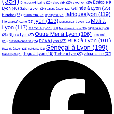
(354)
Ethiopie à
DiasporaAfricaine
(25)
ekodafrik
(25)
ekodivoir
(25)
Guinée à Lyon
(65)
Lyon
(46)
Gabon à Lyon
(24)
Ghana à Lyon
(20)
lafriquealyon
(119)
Histoire
(33)
journalafro
(25)
kpakpato
(25)
lyon
(113)
Mali à
litteratureafricaine
(22)
Madagascar à Lyon
(21)
Lyon
(117)
Maroc à Lyon
(30)
Nigeria à Lyon
Mauritanie à Lyon
(19)
Outre Mer à Lyon
(106)
Niger à Lyon
(27)
(26)
presseafro
RDC à Lyon
(101)
RCA à Lyon
(37)
(25)
presselyonnaise
(25)
Sénégal à Lyon
(199)
Rwanda à Lyon
(21)
solidarite
(21)
Togo à Lyon
(46)
villeurbanne
(37)
Tunisie à Lyon
(27)
tirailleurlyon
(20)