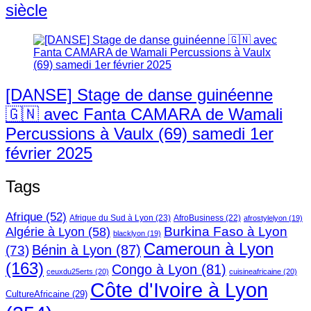
siècle
[DANSE] Stage de danse guinéenne
🇬🇳 avec Fanta CAMARA de Wamali
Percussions à Vaulx (69) samedi 1er
février 2025
Tags
Afrique
(52)
Afrique du Sud à Lyon
(23)
AfroBusiness
(22)
afrostylelyon
(19)
Burkina Faso à Lyon
Algérie à Lyon
(58)
blacklyon
(19)
Cameroun à Lyon
Bénin à Lyon
(87)
(73)
(163)
Congo à Lyon
(81)
ceuxdu25erts
(20)
cuisineafricaine
(20)
Côte d'Ivoire à Lyon
CultureAfricaine
(29)