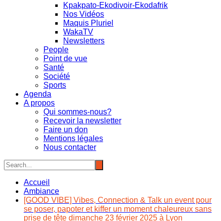
Kpakpato-Ekodivoir-Ekodafrik
Nos Vidéos
Maquis Pluriel
WakaTV
Newsletters
People
Point de vue
Santé
Société
Sports
Agenda
A propos
Qui sommes-nous?
Recevoir la newsletter
Faire un don
Mentions légales
Nous contacter
Accueil
Ambiance
[GOOD VIBE] Vibes, Connection & Talk un event pour
se poser, papoter et kiffer un moment chaleureux sans
prise de tête dimanche 23 février 2025 à Lyon