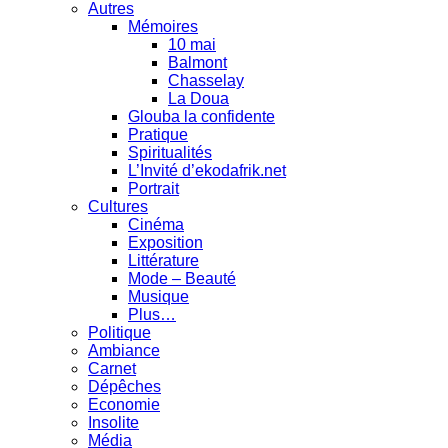
Autres
Mémoires
10 mai
Balmont
Chasselay
La Doua
Glouba la confidente
Pratique
Spiritualités
L’Invité d’ekodafrik.net
Portrait
Cultures
Cinéma
Exposition
Littérature
Mode – Beauté
Musique
Plus…
Politique
Ambiance
Carnet
Dépêches
Economie
Insolite
Média