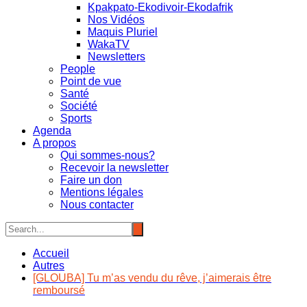
Kpakpato-Ekodivoir-Ekodafrik
Nos Vidéos
Maquis Pluriel
WakaTV
Newsletters
People
Point de vue
Santé
Société
Sports
Agenda
A propos
Qui sommes-nous?
Recevoir la newsletter
Faire un don
Mentions légales
Nous contacter
Accueil
Autres
[GLOUBA] Tu m’as vendu du rêve, j’aimerais être
remboursé