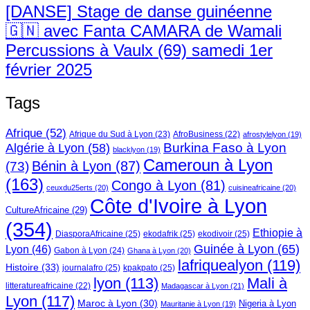
[DANSE] Stage de danse guinéenne
🇬🇳 avec Fanta CAMARA de Wamali
Percussions à Vaulx (69) samedi 1er
février 2025
Tags
Afrique
(52)
Afrique du Sud à Lyon
(23)
AfroBusiness
(22)
afrostylelyon
(19)
Burkina Faso à Lyon
Algérie à Lyon
(58)
blacklyon
(19)
Cameroun à Lyon
Bénin à Lyon
(87)
(73)
(163)
Congo à Lyon
(81)
ceuxdu25erts
(20)
cuisineafricaine
(20)
Côte d'Ivoire à Lyon
CultureAfricaine
(29)
(354)
Ethiopie à
DiasporaAfricaine
(25)
ekodafrik
(25)
ekodivoir
(25)
Guinée à Lyon
(65)
Lyon
(46)
Gabon à Lyon
(24)
Ghana à Lyon
(20)
lafriquealyon
(119)
Histoire
(33)
journalafro
(25)
kpakpato
(25)
lyon
(113)
Mali à
litteratureafricaine
(22)
Madagascar à Lyon
(21)
Lyon
(117)
Maroc à Lyon
(30)
Nigeria à Lyon
Mauritanie à Lyon
(19)