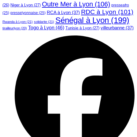
Outre Mer à Lyon
(106)
Niger à Lyon
(27)
(26)
presseafro
RDC à Lyon
(101)
RCA à Lyon
(37)
(25)
presselyonnaise
(25)
Sénégal à Lyon
(199)
Rwanda à Lyon
(21)
solidarite
(21)
Togo à Lyon
(46)
villeurbanne
(37)
Tunisie à Lyon
(27)
tirailleurlyon
(20)