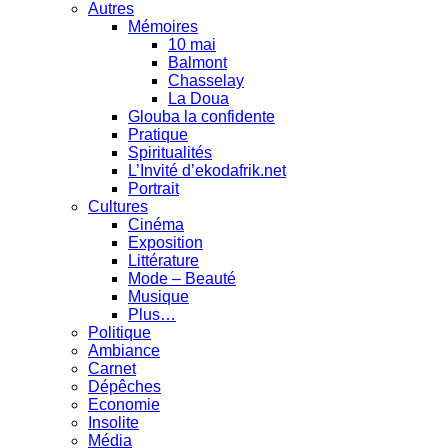
Autres
Mémoires
10 mai
Balmont
Chasselay
La Doua
Glouba la confidente
Pratique
Spiritualités
L’Invité d’ekodafrik.net
Portrait
Cultures
Cinéma
Exposition
Littérature
Mode – Beauté
Musique
Plus…
Politique
Ambiance
Carnet
Dépêches
Economie
Insolite
Média