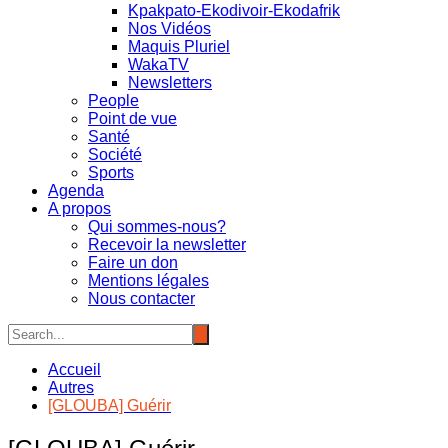
Kpakpato-Ekodivoir-Ekodafrik
Nos Vidéos
Maquis Pluriel
WakaTV
Newsletters
People
Point de vue
Santé
Société
Sports
Agenda
A propos
Qui sommes-nous?
Recevoir la newsletter
Faire un don
Mentions légales
Nous contacter
Accueil
Autres
[GLOUBA] Guérir