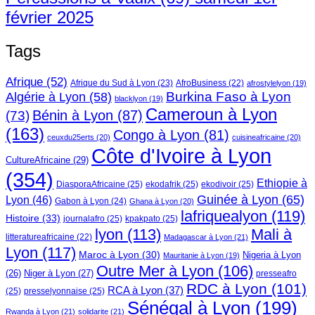
février 2025
Tags
Afrique
(52)
Afrique du Sud à Lyon
(23)
AfroBusiness
(22)
afrostylelyon
(19)
Burkina Faso à Lyon
Algérie à Lyon
(58)
blacklyon
(19)
Cameroun à Lyon
Bénin à Lyon
(87)
(73)
(163)
Congo à Lyon
(81)
ceuxdu25erts
(20)
cuisineafricaine
(20)
Côte d'Ivoire à Lyon
CultureAfricaine
(29)
(354)
Ethiopie à
DiasporaAfricaine
(25)
ekodafrik
(25)
ekodivoir
(25)
Guinée à Lyon
(65)
Lyon
(46)
Gabon à Lyon
(24)
Ghana à Lyon
(20)
lafriquealyon
(119)
Histoire
(33)
journalafro
(25)
kpakpato
(25)
lyon
(113)
Mali à
litteratureafricaine
(22)
Madagascar à Lyon
(21)
Lyon
(117)
Maroc à Lyon
(30)
Nigeria à Lyon
Mauritanie à Lyon
(19)
Outre Mer à Lyon
(106)
Niger à Lyon
(27)
(26)
presseafro
RDC à Lyon
(101)
RCA à Lyon
(37)
(25)
presselyonnaise
(25)
Sénégal à Lyon
(199)
Rwanda à Lyon
(21)
solidarite
(21)