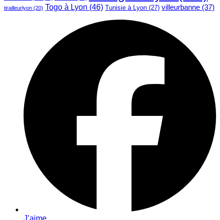
Togo à Lyon
(46)
villeurbanne
(37)
Tunisie à Lyon
(27)
tirailleurlyon
(20)
J’aime