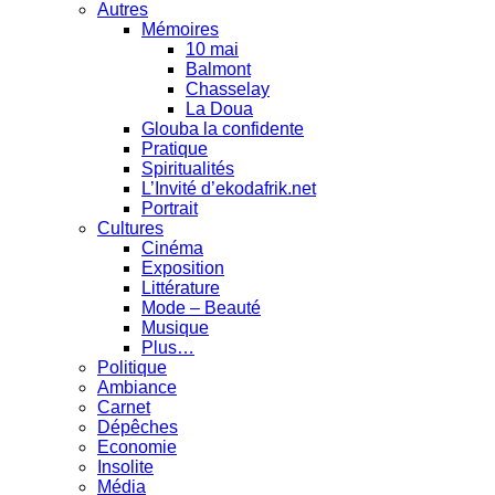
Autres
Mémoires
10 mai
Balmont
Chasselay
La Doua
Glouba la confidente
Pratique
Spiritualités
L’Invité d’ekodafrik.net
Portrait
Cultures
Cinéma
Exposition
Littérature
Mode – Beauté
Musique
Plus…
Politique
Ambiance
Carnet
Dépêches
Economie
Insolite
Média