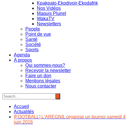
Kpakpato-Ekodivoir-Ekodafrik
Nos Vidéos
Maquis Pluriel
WakaTV
Newsletters
People
Point de vue
Santé
Société
Sports
Agenda
A propos
Qui sommes-nous?
Recevoir la newsletter
Faire un don
Mentions légales
Nous contacter
Accueil
Actualités
[FOOTBALL] L’AREGNIL organise un tournoi samedi 4
juin 2016