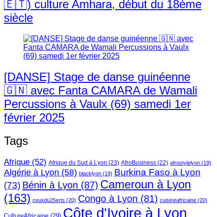
🇪🇹) culture Amhara, début du 18ème
siècle
[DANSE] Stage de danse guinéenne
🇬🇳 avec Fanta CAMARA de Wamali
Percussions à Vaulx (69) samedi 1er
février 2025
Tags
Afrique
(52)
Afrique du Sud à Lyon
(23)
AfroBusiness
(22)
afrostylelyon
(19)
Burkina Faso à Lyon
Algérie à Lyon
(58)
blacklyon
(19)
Cameroun à Lyon
Bénin à Lyon
(87)
(73)
(163)
Congo à Lyon
(81)
ceuxdu25erts
(20)
cuisineafricaine
(20)
Côte d'Ivoire à Lyon
CultureAfricaine
(29)