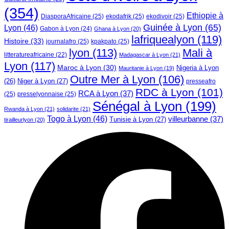
(354)
Ethiopie à
DiasporaAfricaine
(25)
ekodafrik
(25)
ekodivoir
(25)
Guinée à Lyon
(65)
Lyon
(46)
Gabon à Lyon
(24)
Ghana à Lyon
(20)
lafriquealyon
(119)
Histoire
(33)
journalafro
(25)
kpakpato
(25)
lyon
(113)
Mali à
litteratureafricaine
(22)
Madagascar à Lyon
(21)
Lyon
(117)
Maroc à Lyon
(30)
Nigeria à Lyon
Mauritanie à Lyon
(19)
Outre Mer à Lyon
(106)
Niger à Lyon
(27)
(26)
presseafro
RDC à Lyon
(101)
RCA à Lyon
(37)
(25)
presselyonnaise
(25)
Sénégal à Lyon
(199)
Rwanda à Lyon
(21)
solidarite
(21)
Togo à Lyon
(46)
villeurbanne
(37)
Tunisie à Lyon
(27)
tirailleurlyon
(20)