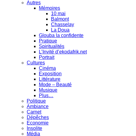
Autres
Mémoires
10 mai
Balmont
Chasselay
La Doua
Glouba la confidente
Pratique
Spiritualités
L’Invité d’ekodafrik.net
Portrait
Cultures
Cinéma
Exposition
Littérature
Mode – Beauté
Musique
Plus…
Politique
Ambiance
Carnet
Dépêches
Economie
Insolite
Média