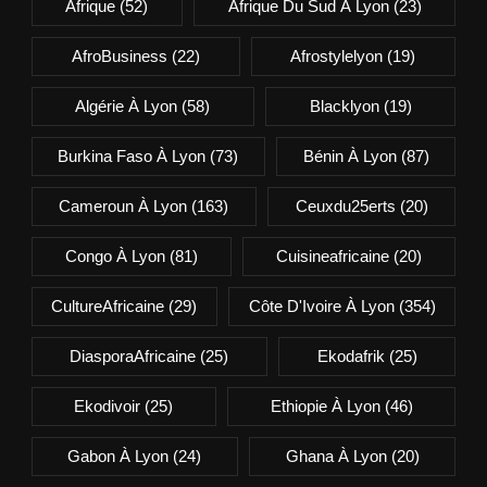
Afrique
(52)
Afrique Du Sud À Lyon
(23)
AfroBusiness
(22)
Afrostylelyon
(19)
Algérie À Lyon
(58)
Blacklyon
(19)
Burkina Faso À Lyon
(73)
Bénin À Lyon
(87)
Cameroun À Lyon
(163)
Ceuxdu25erts
(20)
Congo À Lyon
(81)
Cuisineafricaine
(20)
CultureAfricaine
(29)
Côte D'Ivoire À Lyon
(354)
DiasporaAfricaine
(25)
Ekodafrik
(25)
Ekodivoir
(25)
Ethiopie À Lyon
(46)
Gabon À Lyon
(24)
Ghana À Lyon
(20)