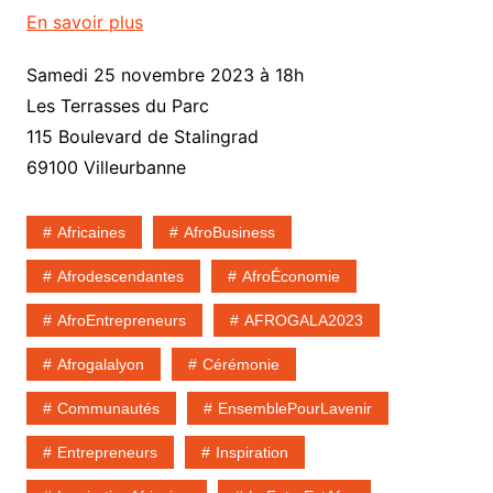
En savoir plus
Samedi 25 novembre 2023 à 18h
Les Terrasses du Parc
115 Boulevard de Stalingrad
69100 Villeurbanne
Africaines
AfroBusiness
Afrodescendantes
AfroÉconomie
AfroEntrepreneurs
AFROGALA2023
Afrogalalyon
Cérémonie
Communautés
EnsemblePourLavenir
Entrepreneurs
Inspiration