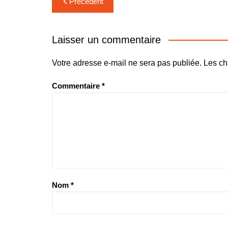
Précédent
de
l’article
Laisser un commentaire
Votre adresse e-mail ne sera pas publiée.
Les ch
Commentaire
*
Nom
*