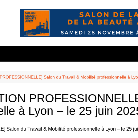
nous?
s
10 mai
wsletter
 confidente
Balmont
OFESSIONNELLE] Salon du Travail & Mobilité professionnelle à Lyon
n
Chasselay
ION PROFESSIONNELLE] S
les
és
La Doua
elle à Lyon – le 25 juin 202
r
’ekodafrik.net
eauté