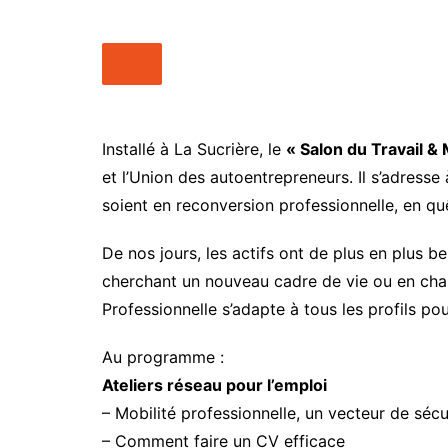
Média
Kpakpato-
Ekodafrik
People
Nos Vidé
Point de vue
Maquis Pl
Santé
WakaTV
Installé à La Sucrière, le
« Salon du Travail & 
Société
et l’Union des autoentrepreneurs. Il s’adresse 
Newslette
Sports
soient en reconversion professionnelle, en qu
De nos jours, les actifs ont de plus en plus 
cherchant un nouveau cadre de vie ou en chang
Professionnelle s’adapte à tous les profils po
Au programme :
Ateliers réseau pour l’emploi
– Mobilité professionnelle, un vecteur de séc
– Comment faire un CV efficace