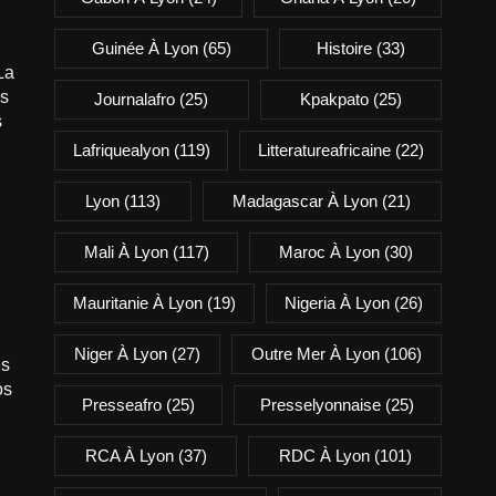
Guinée À Lyon
(65)
Histoire
(33)
La
is
Journalafro
(25)
Kpakpato
(25)
s
Lafriquealyon
(119)
Litteratureafricaine
(22)
Lyon
(113)
Madagascar À Lyon
(21)
Mali À Lyon
(117)
Maroc À Lyon
(30)
Mauritanie À Lyon
(19)
Nigeria À Lyon
(26)
Niger À Lyon
(27)
Outre Mer À Lyon
(106)
es
os
Presseafro
(25)
Presselyonnaise
(25)
RCA À Lyon
(37)
RDC À Lyon
(101)