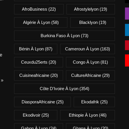
AfroBusiness
(22)
Afrostylelyon
(19)
Algérie À Lyon
(58)
Blacklyon
(19)
Burkina Faso À Lyon
(73)
Bénin À Lyon
(87)
Cameroun À Lyon
(163)
e
Ceuxdu25erts
(20)
Congo À Lyon
(81)
Cuisineafricaine
(20)
CultureAfricaine
(29)
 »
Côte D'Ivoire À Lyon
(354)
DiasporaAfricaine
(25)
Ekodafrik
(25)
Ekodivoir
(25)
Ethiopie À Lyon
(46)
Gabon À Lyon
(24)
Ghana À Lyon
(20)