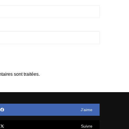
aires sont traitées
.
J’aime
Suivre