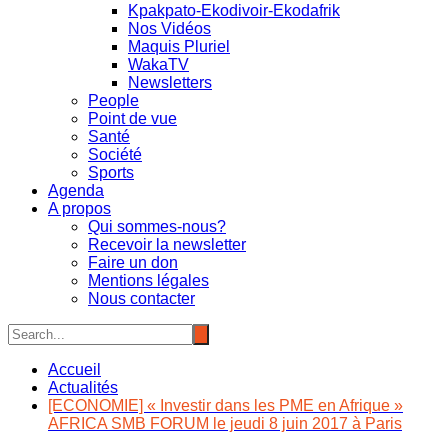
Kpakpato-Ekodivoir-Ekodafrik
Nos Vidéos
Maquis Pluriel
WakaTV
Newsletters
People
Point de vue
Santé
Société
Sports
Agenda
A propos
Qui sommes-nous?
Recevoir la newsletter
Faire un don
Mentions légales
Nous contacter
Accueil
Actualités
[ECONOMIE] « Investir dans les PME en Afrique »
AFRICA SMB FORUM le jeudi 8 juin 2017 à Paris