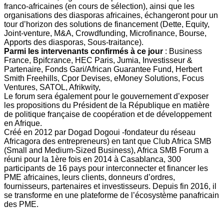
franco-africaines (en cours de sélection), ainsi que les
organisations des diasporas africaines, échangeront pour un
tour d’horizon des solutions de financement (Dette, Equity,
Joint-venture, M&A, Crowdfunding, Microfinance, Bourse,
Apports des diasporas, Sous-traitance).
Parmi les intervenants confirmés à ce jour
: Business
France, Bpifcrance, HEC Paris, Jumia, Investisseur &
Partenaire, Fonds Gari/African Guarantee Fund, Herbert
Smith Freehills, Cpor Devises, eMoney Solutions, Focus
Ventures, SATOL, Afrikwity,
Le forum sera également pour le gouvernement d’exposer
les propositions du Président de la République en matière
de politique française de coopération et de développement
en Afrique.
Créé en 2012 par Dogad Dogoui -fondateur du réseau
Africagora des entrepreneurs) en tant que Club Africa SMB
(Small and Medium-Sized Business), Africa SMB Forum a
réuni pour la 1ère fois en 2014 à Casablanca, 300
participants de 16 pays pour interconnecter et financer les
PME africaines, leurs clients, donneurs d’ordres,
fournisseurs, partenaires et investisseurs. Depuis fin 2016, il
se transforme en une plateforme de l’écosystème panafricain
des PME.