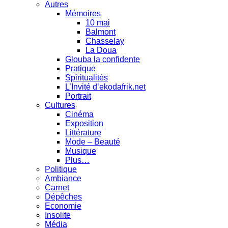
Autres
Mémoires
10 mai
Balmont
Chasselay
La Doua
Glouba la confidente
Pratique
Spiritualités
L’Invité d’ekodafrik.net
Portrait
Cultures
Cinéma
Exposition
Littérature
Mode – Beauté
Musique
Plus…
Politique
Ambiance
Carnet
Dépêches
Economie
Insolite
Média