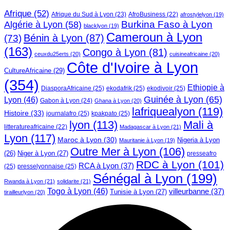
Afrique
(52)
Afrique du Sud à Lyon
(23)
AfroBusiness
(22)
afrostylelyon
(19)
Burkina Faso à Lyon
Algérie à Lyon
(58)
blacklyon
(19)
Cameroun à Lyon
Bénin à Lyon
(87)
(73)
(163)
Congo à Lyon
(81)
ceuxdu25erts
(20)
cuisineafricaine
(20)
Côte d'Ivoire à Lyon
CultureAfricaine
(29)
(354)
Ethiopie à
DiasporaAfricaine
(25)
ekodafrik
(25)
ekodivoir
(25)
Guinée à Lyon
(65)
Lyon
(46)
Gabon à Lyon
(24)
Ghana à Lyon
(20)
lafriquealyon
(119)
Histoire
(33)
journalafro
(25)
kpakpato
(25)
lyon
(113)
Mali à
litteratureafricaine
(22)
Madagascar à Lyon
(21)
Lyon
(117)
Maroc à Lyon
(30)
Nigeria à Lyon
Mauritanie à Lyon
(19)
Outre Mer à Lyon
(106)
Niger à Lyon
(27)
(26)
presseafro
RDC à Lyon
(101)
RCA à Lyon
(37)
(25)
presselyonnaise
(25)
Sénégal à Lyon
(199)
Rwanda à Lyon
(21)
solidarite
(21)
Togo à Lyon
(46)
villeurbanne
(37)
Tunisie à Lyon
(27)
tirailleurlyon
(20)