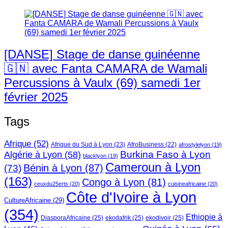
[DANSE] Stage de danse guinéenne
🇬🇳 avec Fanta CAMARA de Wamali
Percussions à Vaulx (69) samedi 1er
février 2025
Tags
Afrique
(52)
Afrique du Sud à Lyon
(23)
AfroBusiness
(22)
afrostylelyon
(19)
Burkina Faso à Lyon
Algérie à Lyon
(58)
blacklyon
(19)
Cameroun à Lyon
Bénin à Lyon
(87)
(73)
(163)
Congo à Lyon
(81)
ceuxdu25erts
(20)
cuisineafricaine
(20)
Côte d'Ivoire à Lyon
CultureAfricaine
(29)
(354)
Ethiopie à
DiasporaAfricaine
(25)
ekodafrik
(25)
ekodivoir
(25)