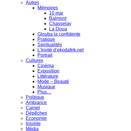
Autres
Mémoires
10 mai
Balmont
Chasselay
La Doua
Glouba la confidente
Pratique
Spiritualités
L’Invité d’ekodafrik.net
Portrait
Cultures
Cinéma
Exposition
Littérature
Mode – Beauté
Musique
Plus…
Politique
Ambiance
Carnet
Dépêches
Economie
Insolite
Média