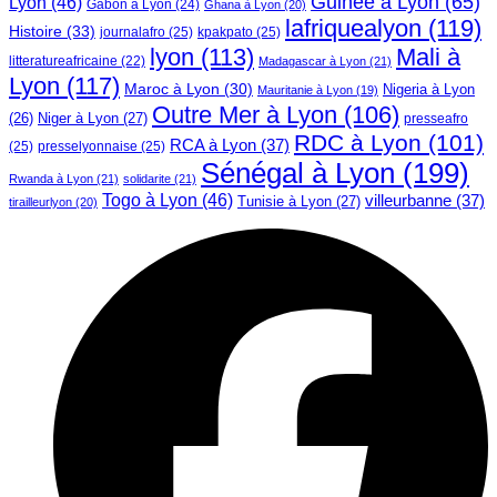
Guinée à Lyon
(65)
Lyon
(46)
Gabon à Lyon
(24)
Ghana à Lyon
(20)
lafriquealyon
(119)
Histoire
(33)
journalafro
(25)
kpakpato
(25)
lyon
(113)
Mali à
litteratureafricaine
(22)
Madagascar à Lyon
(21)
Lyon
(117)
Maroc à Lyon
(30)
Nigeria à Lyon
Mauritanie à Lyon
(19)
Outre Mer à Lyon
(106)
Niger à Lyon
(27)
(26)
presseafro
RDC à Lyon
(101)
RCA à Lyon
(37)
(25)
presselyonnaise
(25)
Sénégal à Lyon
(199)
Rwanda à Lyon
(21)
solidarite
(21)
Togo à Lyon
(46)
villeurbanne
(37)
Tunisie à Lyon
(27)
tirailleurlyon
(20)