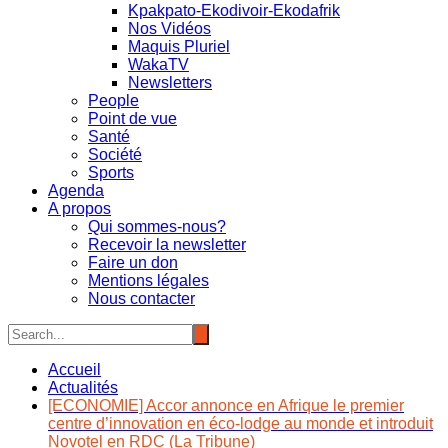
Kpakpato-Ekodivoir-Ekodafrik
Nos Vidéos
Maquis Pluriel
WakaTV
Newsletters
People
Point de vue
Santé
Société
Sports
Agenda
A propos
Qui sommes-nous?
Recevoir la newsletter
Faire un don
Mentions légales
Nous contacter
Accueil
Actualités
[ECONOMIE] Accor annonce en Afrique le premier
centre d’innovation en éco-lodge au monde et introduit
Novotel en RDC (La Tribune)