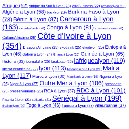
Afrique
(52)
Afrique du Sud à Lyon
(23)
AfroBusiness
(22)
afrostylelyon
(19)
Burkina Faso à Lyon
Algérie à Lyon
(58)
blacklyon
(19)
Cameroun à Lyon
Bénin à Lyon
(87)
(73)
(163)
Congo à Lyon
(81)
ceuxdu25erts
(20)
cuisineafricaine
(20)
Côte d'Ivoire à Lyon
CultureAfricaine
(29)
(354)
Ethiopie à
DiasporaAfricaine
(25)
ekodafrik
(25)
ekodivoir
(25)
Guinée à Lyon
(65)
Lyon
(46)
Gabon à Lyon
(24)
Ghana à Lyon
(20)
lafriquealyon
(119)
Histoire
(33)
journalafro
(25)
kpakpato
(25)
lyon
(113)
Mali à
litteratureafricaine
(22)
Madagascar à Lyon
(21)
Lyon
(117)
Maroc à Lyon
(30)
Nigeria à Lyon
Mauritanie à Lyon
(19)
Outre Mer à Lyon
(106)
Niger à Lyon
(27)
(26)
presseafro
RDC à Lyon
(101)
RCA à Lyon
(37)
(25)
presselyonnaise
(25)
Sénégal à Lyon
(199)
Rwanda à Lyon
(21)
solidarite
(21)
Togo à Lyon
(46)
villeurbanne
(37)
Tunisie à Lyon
(27)
tirailleurlyon
(20)