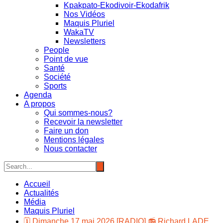
Kpakpato-Ekodivoir-Ekodafrik
Nos Vidéos
Maquis Pluriel
WakaTV
Newsletters
People
Point de vue
Santé
Société
Sports
Agenda
A propos
Qui sommes-nous?
Recevoir la newsletter
Faire un don
Mentions légales
Nous contacter
Accueil
Actualités
Média
Maquis Pluriel
🗓️ Dimanche 17 mai 2026 [RADIO] 📻 Richard LADE