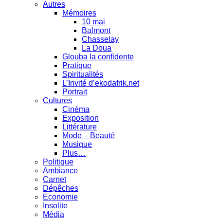
Autres
Mémoires
10 mai
Balmont
Chasselay
La Doua
Glouba la confidente
Pratique
Spiritualités
L’Invité d’ekodafrik.net
Portrait
Cultures
Cinéma
Exposition
Littérature
Mode – Beauté
Musique
Plus…
Politique
Ambiance
Carnet
Dépêches
Economie
Insolite
Média