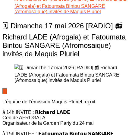
(Afrogala) et Fatoumata Bintou SANGARE
(Afromosaique) invités de Maquis Pluriel
🗓️ Dimanche 17 mai 2026 [RADIO] 📻
Richard LADE (Afrogala) et Fatoumata
Bintou SANGARE (Afromosaique)
invités de Maquis Pluriel
L’équipe de l’émission Maquis Pluriel reçoit
à 14h INVITE : 𝗥𝗶𝗰𝗵𝗮𝗿𝗱 𝗟𝗔𝗗𝗘
Ceo de AFROGALA
Organisateur de la Garden Party du 24 mai
à 15h INVITEE : 𝗙𝗮𝘁𝗼𝘂𝗺𝗮𝘁𝗮 𝗕𝗶𝗻𝘁𝗼𝘂 𝗦𝗔𝗡𝗚𝗔𝗥𝗘