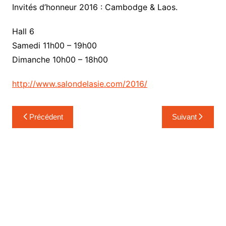
Invités d’honneur 2016 : Cambodge & Laos.
Hall 6
Samedi 11h00 – 19h00
Dimanche 10h00 – 18h00
http://www.salondelasie.com/2016/
Navigation
Précédent
Suivant
de
l’article