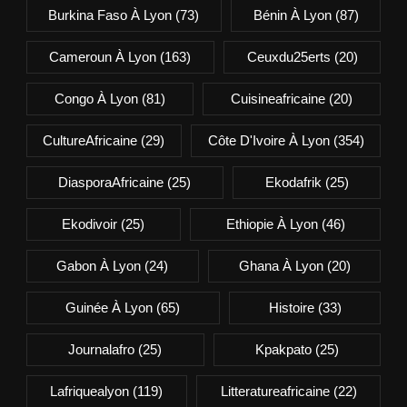
Burkina Faso À Lyon
(73)
Bénin À Lyon
(87)
Cameroun À Lyon
(163)
Ceuxdu25erts
(20)
Congo À Lyon
(81)
Cuisineafricaine
(20)
CultureAfricaine
(29)
Côte D'Ivoire À Lyon
(354)
DiasporaAfricaine
(25)
Ekodafrik
(25)
Ekodivoir
(25)
Ethiopie À Lyon
(46)
Gabon À Lyon
(24)
Ghana À Lyon
(20)
Guinée À Lyon
(65)
Histoire
(33)
Journalafro
(25)
Kpakpato
(25)
Lafriquealyon
(119)
Litteratureafricaine
(22)