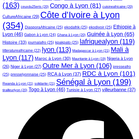
(163)
Congo à Lyon
(81)
ceuxdu25erts
(20)
cuisineafricaine
(20)
Côte d'Ivoire à Lyon
CultureAfricaine
(29)
(354)
Ethiopie à
DiasporaAfricaine
(25)
ekodafrik
(25)
ekodivoir
(25)
Guinée à Lyon
(65)
Lyon
(46)
Gabon à Lyon
(24)
Ghana à Lyon
(20)
lafriquealyon
(119)
Histoire
(33)
journalafro
(25)
kpakpato
(25)
lyon
(113)
Mali à
litteratureafricaine
(22)
Madagascar à Lyon
(21)
Lyon
(117)
Maroc à Lyon
(30)
Nigeria à Lyon
Mauritanie à Lyon
(19)
Outre Mer à Lyon
(106)
Niger à Lyon
(27)
(26)
presseafro
RDC à Lyon
(101)
RCA à Lyon
(37)
(25)
presselyonnaise
(25)
Sénégal à Lyon
(199)
Rwanda à Lyon
(21)
solidarite
(21)
Togo à Lyon
(46)
villeurbanne
(37)
Tunisie à Lyon
(27)
tirailleurlyon
(20)