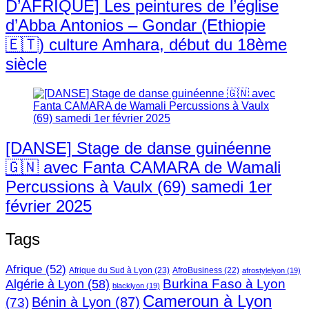
D’AFRIQUE] Les peintures de l’église
d’Abba Antonios – Gondar (Ethiopie
🇪🇹) culture Amhara, début du 18ème
siècle
[DANSE] Stage de danse guinéenne
🇬🇳 avec Fanta CAMARA de Wamali
Percussions à Vaulx (69) samedi 1er
février 2025
Tags
Afrique
(52)
Afrique du Sud à Lyon
(23)
AfroBusiness
(22)
afrostylelyon
(19)
Burkina Faso à Lyon
Algérie à Lyon
(58)
blacklyon
(19)
Cameroun à Lyon
Bénin à Lyon
(87)
(73)