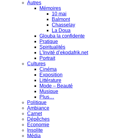
Autres
Mémoires
10 mai
Balmont
Chasselay
La Doua
Glouba la confidente
Pratique
Spiritualités
L’Invité d’ekodafrik.net
Portrait
Cultures
Cinéma
Exposition
Littérature
Mode – Beauté
Musique
Plus…
Politique
Ambiance
Carnet
Dépêches
Economie
Insolite
Média