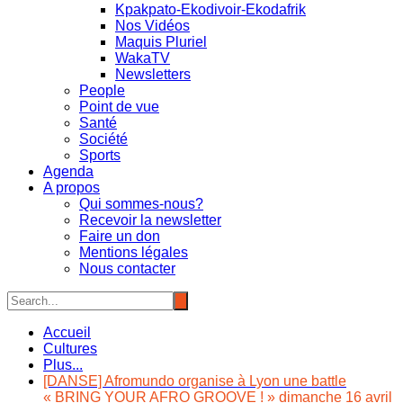
Kpakpato-Ekodivoir-Ekodafrik
Nos Vidéos
Maquis Pluriel
WakaTV
Newsletters
People
Point de vue
Santé
Société
Sports
Agenda
A propos
Qui sommes-nous?
Recevoir la newsletter
Faire un don
Mentions légales
Nous contacter
Accueil
Cultures
Plus...
[DANSE] Afromundo organise à Lyon une battle
« BRING YOUR AFRO GROOVE ! » dimanche 16 avril