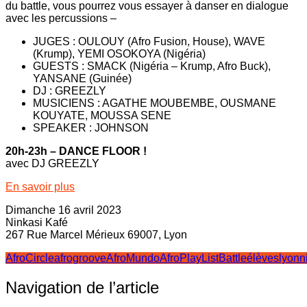
du battle, vous pourrez vous essayer à danser en dialogue
avec les percussions –
JUGES : OULOUY (Afro Fusion, House), WAVE
(Krump), YEMI OSOKOYA (Nigéria)
GUESTS : SMACK (Nigéria – Krump, Afro Buck),
YANSANE (Guinée)
DJ : GREEZLY
MUSICIENS : AGATHE MOUBEMBE, OUSMANE
KOUYATE, MOUSSA SENE
SPEAKER : JOHNSON
20h-23h – DANCE FLOOR !
avec DJ GREEZLY
En savoir plus
Dimanche 16 avril 2023
Ninkasi Kafé
267 Rue Marcel Mérieux 69007, Lyon
AfroCircle
afrogroove
AfroMundo
AfroPlayList
Battleélèves
lyon
n
Navigation de l’article