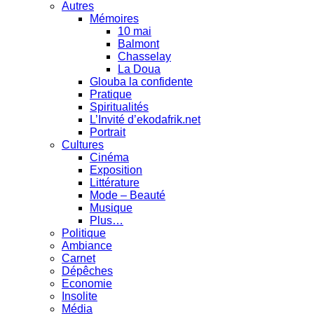
Autres
Mémoires
10 mai
Balmont
Chasselay
La Doua
Glouba la confidente
Pratique
Spiritualités
L’Invité d’ekodafrik.net
Portrait
Cultures
Cinéma
Exposition
Littérature
Mode – Beauté
Musique
Plus…
Politique
Ambiance
Carnet
Dépêches
Economie
Insolite
Média