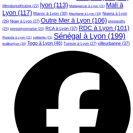
lyon
(113)
Mali à
litteratureafricaine
(22)
Madagascar à Lyon
(21)
Lyon
(117)
Maroc à Lyon
(30)
Nigeria à Lyon
Mauritanie à Lyon
(19)
Outre Mer à Lyon
(106)
Niger à Lyon
(27)
(26)
presseafro
RDC à Lyon
(101)
RCA à Lyon
(37)
(25)
presselyonnaise
(25)
Sénégal à Lyon
(199)
Rwanda à Lyon
(21)
solidarite
(21)
Togo à Lyon
(46)
villeurbanne
(37)
Tunisie à Lyon
(27)
tirailleurlyon
(20)