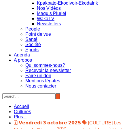
Kpakpato-Ekodivoir-Ekodafrik
Nos Vidéos
Maquis Pluriel
WakaTV
Newsletters
People
Point de vue
Santé
Société
Sports
Agenda
A propos
Qui sommes-nous?
Recevoir la newsletter
Faire un don
Mentions légales
Nous contacter
Accueil
Cultures
Plus...
🗓️ 𝗩𝗲𝗻𝗱𝗿𝗲𝗱𝗶 𝟯 𝗼𝗰𝘁𝗼𝗯𝗿𝗲 𝟮𝟬𝟮𝟱 🗣️ [CULTURE] Les