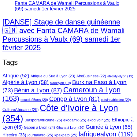
[DANSE] Stage de danse guinéenne
🇬🇳 avec Fanta CAMARA de Wamali
Percussions à Vaulx (69) samedi 1er
février 2025
Tags
Afrique
(52)
Afrique du Sud à Lyon
(23)
AfroBusiness
(22)
afrostylelyon
(19)
Burkina Faso à Lyon
Algérie à Lyon
(58)
blacklyon
(19)
Cameroun à Lyon
Bénin à Lyon
(87)
(73)
(163)
Congo à Lyon
(81)
ceuxdu25erts
(20)
cuisineafricaine
(20)
Côte d'Ivoire à Lyon
CultureAfricaine
(29)
(354)
Ethiopie à
DiasporaAfricaine
(25)
ekodafrik
(25)
ekodivoir
(25)
Guinée à Lyon
(65)
Lyon
(46)
Gabon à Lyon
(24)
Ghana à Lyon
(20)
lafriquealyon
(119)
Histoire
(33)
journalafro
(25)
kpakpato
(25)