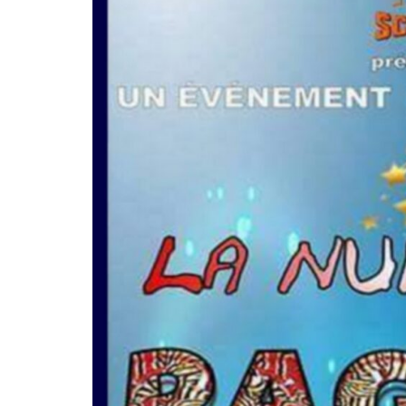
Média
Kpakpato-
Ekodafrik
People
Nos Vidé
Point de vue
Maquis Pl
Santé
WakaTV
Société
Newslette
Sports