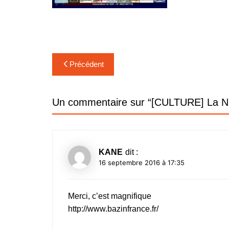
Navigation
Précédent
de
l’article
Un commentaire sur “
[CULTURE] La Nui
KANE
dit :
16 septembre 2016 à 17:35
Merci, c’est magnifique
http://www.bazinfrance.fr/