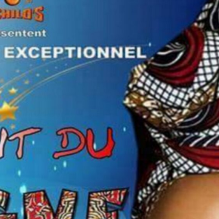
Ekodivoir-
os
uriel
rs