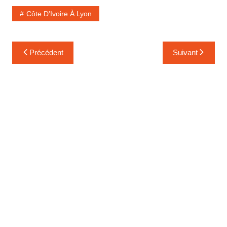
Côte D'Ivoire À Lyon
Navigation
Précédent
Suivant
de
l’article