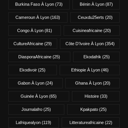
Burkina Faso À Lyon
(73)
Bénin À Lyon
(87)
Cameroun À Lyon
(163)
Ceuxdu25erts
(20)
Congo À Lyon
(81)
Cuisineafricaine
(20)
CultureAfricaine
(29)
Côte D'Ivoire À Lyon
(354)
DiasporaAfricaine
(25)
Ekodafrik
(25)
Ekodivoir
(25)
Ethiopie À Lyon
(46)
Gabon À Lyon
(24)
Ghana À Lyon
(20)
Guinée À Lyon
(65)
Histoire
(33)
Journalafro
(25)
Kpakpato
(25)
Lafriquealyon
(119)
Litteratureafricaine
(22)