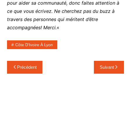
pour aider sa communauté, donc faites attention à
ce que vous écrivez. Ne cherchez pas du buzz à
travers des personnes qui méritent d’être
accompagnées! Merci.
«
Côte D'Ivoire À Lyon
Navigation
Précédent
Suivant
de
l’article