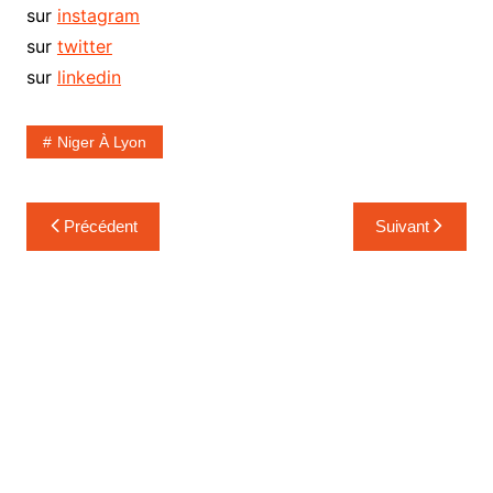
sur
instagram
sur
twitter
sur
linkedin
Niger À Lyon
Navigation
Précédent
Suivant
de
l’article