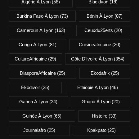
Algérie À Lyon
(58)
Blacklyon
(19)
Burkina Faso À Lyon
(73)
Bénin À Lyon
(87)
Cameroun À Lyon
(163)
Ceuxdu25erts
(20)
Congo À Lyon
(81)
Cuisineafricaine
(20)
CultureAfricaine
(29)
Côte D'Ivoire À Lyon
(354)
DiasporaAfricaine
(25)
Ekodafrik
(25)
Ekodivoir
(25)
Ethiopie À Lyon
(46)
Gabon À Lyon
(24)
Ghana À Lyon
(20)
Guinée À Lyon
(65)
Histoire
(33)
Journalafro
(25)
Kpakpato
(25)