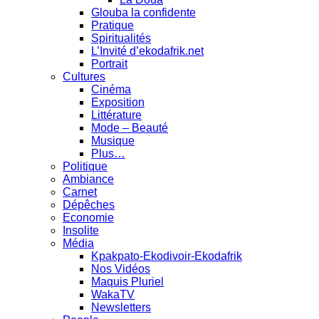
Glouba la confidente
Pratique
Spiritualités
L’Invité d’ekodafrik.net
Portrait
Cultures
Cinéma
Exposition
Littérature
Mode – Beauté
Musique
Plus…
Politique
Ambiance
Carnet
Dépêches
Economie
Insolite
Média
Kpakpato-Ekodivoir-Ekodafrik
Nos Vidéos
Maquis Pluriel
WakaTV
Newsletters