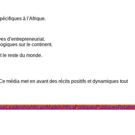
écifiques à l’Afrique.
es d’entrepreneuriat.
ogiques sur le continent.
et le reste du monde.
. Ce média met en avant des récits positifs et dynamiques tout
que
LeadershipAfricain
MadeInAfrica
PolitiquesPubliques
Relatio