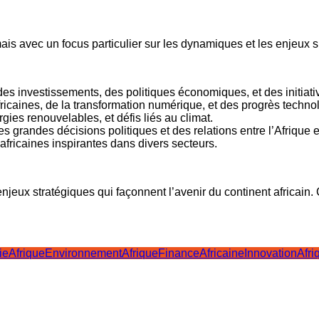
s avec un focus particulier sur les dynamiques et les enjeux sp
s investissements, des politiques économiques, et des initiativ
ricaines, de la transformation numérique, et des progrès technol
gies renouvelables, et défis liés au climat.
des grandes décisions politiques et des relations entre l’Afrique 
 africaines inspirantes dans divers secteurs.
 enjeux stratégiques qui façonnent l’avenir du continent africain
ieAfrique
EnvironnementAfrique
FinanceAfricaine
InnovationAfri