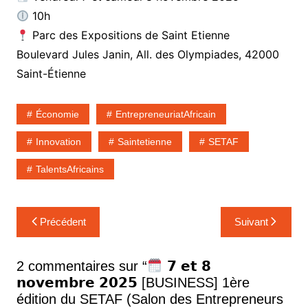
10h
Parc des Expositions de Saint Etienne
Boulevard Jules Janin, All. des Olympiades, 42000
Saint-Étienne
Économie
EntrepreneuriatAfricain
Innovation
Saintetienne
SETAF
TalentsAfricains
Navigation
Précédent
Suivant
de
l’article
2 commentaires sur “
𝟳 𝗲𝘁 𝟴
𝗻𝗼𝘃𝗲𝗺𝗯𝗿𝗲 𝟮𝟬𝟮𝟱 [BUSINESS] 1ère
édition du SETAF (Salon des Entrepreneurs