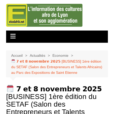
Aller
au
contenu
Accueil
Actualités
Economie
𝟳 𝗲𝘁 𝟴 𝗻𝗼𝘃𝗲𝗺𝗯𝗿𝗲 𝟮𝟬𝟮𝟱 [BUSINESS] 1ère édition
du SETAF (Salon des Entrepreneurs et Talents Africains)
au Parc des Expositions de Saint Etienne
𝟳 𝗲𝘁 𝟴 𝗻𝗼𝘃𝗲𝗺𝗯𝗿𝗲 𝟮𝟬𝟮𝟱
[BUSINESS] 1ère édition du
SETAF (Salon des
Entrepreneurs et Talents