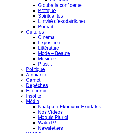
Glouba la confidente
Pratique
Spiritualités
L’Invité d’ekodafrik.net
Portrait
Cultures
Cinéma
Exposition
Littérature
Mode – Beauté
Musique
Plus…
Politique
Ambiance
Carnet
Dépêches
Economie
Insolite
Média
Kpakpato-Ekodivoir-Ekodafrik
Nos Vidéos
Maquis Pluriel
WakaTV
Newsletters