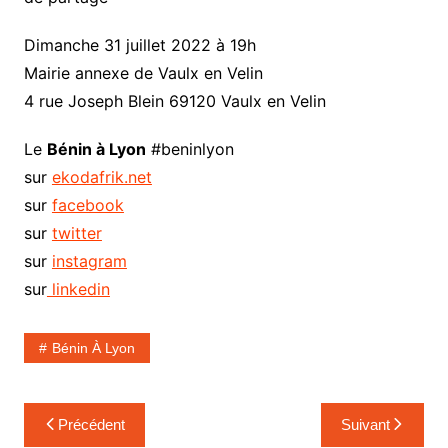
Dimanche 31 juillet 2022 à 19h
Mairie annexe de Vaulx en Velin
4 rue Joseph Blein 69120 Vaulx en Velin
Le
Bénin à Lyon
#beninlyon
sur
ekodafrik.net
sur
facebook
sur
twitter
sur
instagram
sur
linkedin
Bénin À Lyon
Navigation
Précédent
Suivant