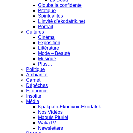
Glouba la confidente
Pratique
Spiritualités
L’Invité d’ekodafrik.net
Portrait
Cultures
Cinéma
Exposition
Littérature
Mode – Beauté
Musique
Plus…
Politique
Ambiance
Carnet
Dépêches
Economie
Insolite
Média
Kpakpato-Ekodivoir-Ekodafrik
Nos Vidéos
Maquis Pluriel
WakaTV
Newsletters