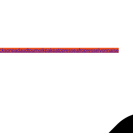
ucksonpadaudtournoikpakpato
presseafro
presselyonnaise