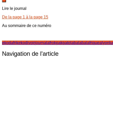
Lire le journal
De la page 1 à la page 15
Au sommaire de ce numéro
ekodafrik
ekodivoir
journalafro
kpakpato
labalaba
lafriquealyon
l
Navigation de l’article