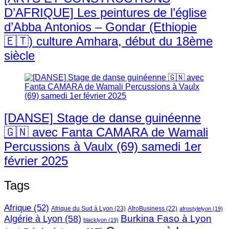
D’AFRIQUE] Les peintures de l’église
d’Abba Antonios – Gondar (Ethiopie
🇪🇹) culture Amhara, début du 18ème
siècle
[DANSE] Stage de danse guinéenne
🇬🇳 avec Fanta CAMARA de Wamali
Percussions à Vaulx (69) samedi 1er
février 2025
Tags
Afrique
(52)
Afrique du Sud à Lyon
(23)
AfroBusiness
(22)
afrostylelyon
(19)
Burkina Faso à Lyon
Algérie à Lyon
(58)
blacklyon
(19)