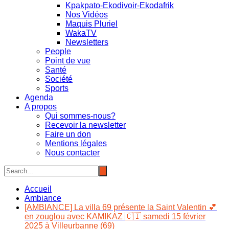
Kpakpato-Ekodivoir-Ekodafrik
Nos Vidéos
Maquis Pluriel
WakaTV
Newsletters
People
Point de vue
Santé
Société
Sports
Agenda
A propos
Qui sommes-nous?
Recevoir la newsletter
Faire un don
Mentions légales
Nous contacter
Accueil
Ambiance
[AMBIANCE] La villa 69 présente la Saint Valentin 💕
en zouglou avec KAMIKAZ 🇨🇮 samedi 15 février
2025 à Villeurbanne (69)