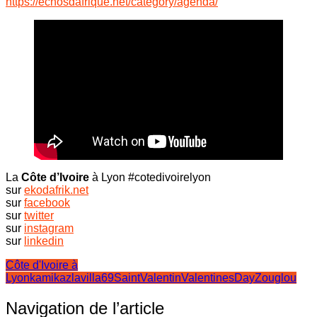
https://echosdafrique.net/category/agenda/
La
Côte d’Ivoire
à Lyon #cotedivoirelyon
sur
ekodafrik.net
sur
facebook
sur
twitter
sur
instagram
sur
linkedin
Côte d'Ivoire à
Lyon
kamikaz
lavilla69
SaintValentin
ValentinesDay
Zouglou
Navigation de l’article