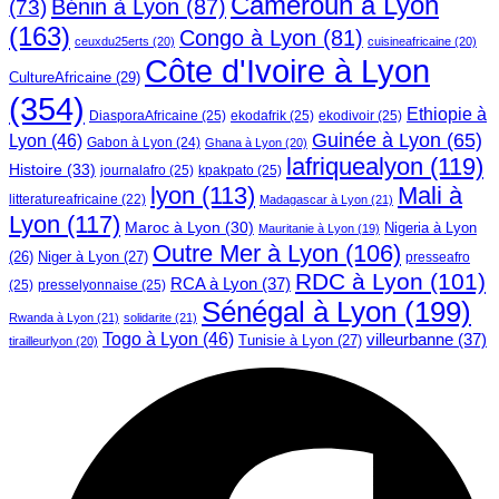
Cameroun à Lyon
Bénin à Lyon
(87)
(73)
(163)
Congo à Lyon
(81)
ceuxdu25erts
(20)
cuisineafricaine
(20)
Côte d'Ivoire à Lyon
CultureAfricaine
(29)
(354)
Ethiopie à
DiasporaAfricaine
(25)
ekodafrik
(25)
ekodivoir
(25)
Guinée à Lyon
(65)
Lyon
(46)
Gabon à Lyon
(24)
Ghana à Lyon
(20)
lafriquealyon
(119)
Histoire
(33)
journalafro
(25)
kpakpato
(25)
lyon
(113)
Mali à
litteratureafricaine
(22)
Madagascar à Lyon
(21)
Lyon
(117)
Maroc à Lyon
(30)
Nigeria à Lyon
Mauritanie à Lyon
(19)
Outre Mer à Lyon
(106)
Niger à Lyon
(27)
(26)
presseafro
RDC à Lyon
(101)
RCA à Lyon
(37)
(25)
presselyonnaise
(25)
Sénégal à Lyon
(199)
Rwanda à Lyon
(21)
solidarite
(21)
Togo à Lyon
(46)
villeurbanne
(37)
Tunisie à Lyon
(27)
tirailleurlyon
(20)