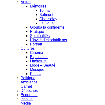
Autres
Mémoires
10 mai
Balmont
Chasselay
La Doua
Glouba la confidente
Pratique
Spiritualités
L’Invité d’ekodafrik.net
Portrait
Cultures
Cinéma
Exposition
Littérature
Mode – Beauté
Musique
Plus…
Politique
Ambiance
Carnet
Dépêches
Economie
Insolite
Média