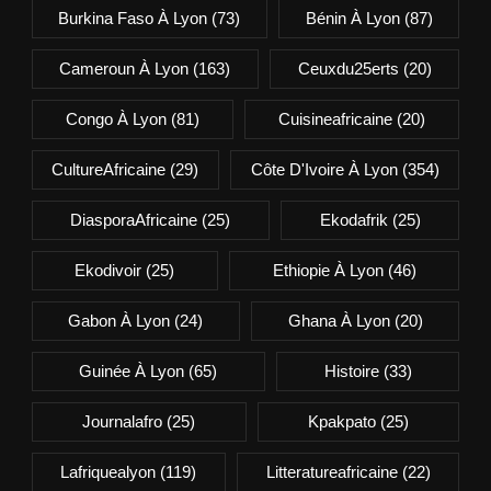
Burkina Faso À Lyon
(73)
Bénin À Lyon
(87)
Cameroun À Lyon
(163)
Ceuxdu25erts
(20)
Congo À Lyon
(81)
Cuisineafricaine
(20)
CultureAfricaine
(29)
Côte D'Ivoire À Lyon
(354)
DiasporaAfricaine
(25)
Ekodafrik
(25)
Ekodivoir
(25)
Ethiopie À Lyon
(46)
Gabon À Lyon
(24)
Ghana À Lyon
(20)
Guinée À Lyon
(65)
Histoire
(33)
Journalafro
(25)
Kpakpato
(25)
Lafriquealyon
(119)
Litteratureafricaine
(22)