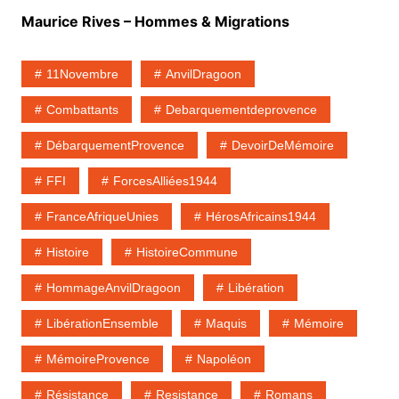
Maurice Rives – Hommes & Migrations
11Novembre
AnvilDragoon
Combattants
Debarquementdeprovence
DébarquementProvence
DevoirDeMémoire
FFI
ForcesAlliées1944
FranceAfriqueUnies
HérosAfricains1944
Histoire
HistoireCommune
HommageAnvilDragoon
Libération
LibérationEnsemble
Maquis
Mémoire
MémoireProvence
Napoléon
Résistance
Resistance
Romans