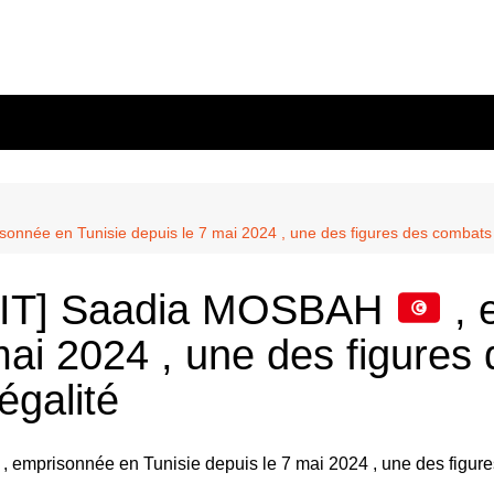
nous?
s
10 mai
wsletter
 confidente
Balmont
sonnée en Tunisie depuis le 7 mai 2024 , une des figures des combats c
n
Chasselay
les
és
La Doua
IT] Saadia MOSBAH
, 
r
’ekodafrik.net
eauté
mai 2024 , une des figures
égalité
Ekodivoir-