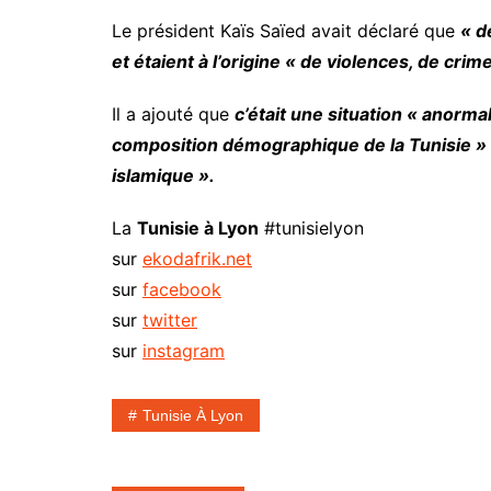
Le président Kaïs Saïed avait déclaré que
« d
et étaient à l’origine « de violences, de crim
Il a ajouté que
c’était une situation « anorma
composition démographique de la Tunisie » e
islamique ».
La
Tunisie à Lyon
#tunisielyon
sur
ekodafrik.net
sur
facebook
sur
twitter
sur
instagram
Tunisie À Lyon