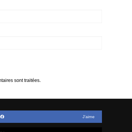
aires sont traitées
.
J’aime