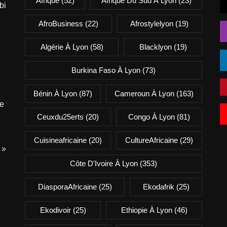
Afrique
(52)
Afrique Du Sud À Lyon
(23)
bi
AfroBusiness
(22)
Afrostylelyon
(19)
Algérie À Lyon
(58)
Blacklyon
(19)
Burkina Faso À Lyon
(73)
Bénin À Lyon
(87)
Cameroun À Lyon
(163)
e
Ceuxdu25erts
(20)
Congo À Lyon
(81)
Cuisineafricaine
(20)
CultureAfricaine
(29)
 »
Côte D'Ivoire À Lyon
(353)
DiasporaAfricaine
(25)
Ekodafrik
(25)
Ekodivoir
(25)
Ethiopie À Lyon
(46)