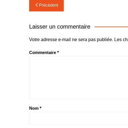
Navigation
Précédent
de
l’article
Laisser un commentaire
Votre adresse e-mail ne sera pas publiée.
Les ch
Commentaire
*
Nom
*