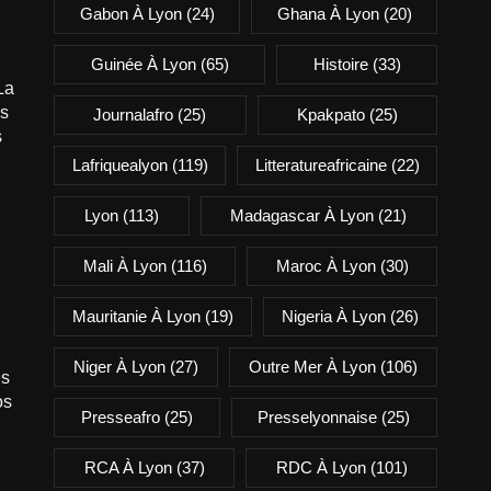
Gabon À Lyon
(24)
Ghana À Lyon
(20)
Guinée À Lyon
(65)
Histoire
(33)
La
is
Journalafro
(25)
Kpakpato
(25)
s
Lafriquealyon
(119)
Litteratureafricaine
(22)
Lyon
(113)
Madagascar À Lyon
(21)
Mali À Lyon
(116)
Maroc À Lyon
(30)
Mauritanie À Lyon
(19)
Nigeria À Lyon
(26)
Niger À Lyon
(27)
Outre Mer À Lyon
(106)
es
os
Presseafro
(25)
Presselyonnaise
(25)
RCA À Lyon
(37)
RDC À Lyon
(101)