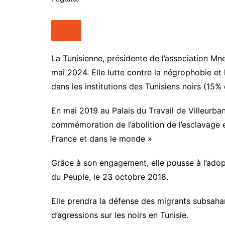
People
Nos Vidé
Point de vue
Maquis Pl
Santé
WakaTV
Société
La Tunisienne, présidente de l’association Mn
Newslette
Sports
mai 2024. Elle lutte contre la négrophobie et
dans les institutions des Tunisiens noirs (15
En mai 2019 au Palais du Travail de Villeurban
commémoration de l’abolition de l’esclavage et
France et dans le monde »
Grâce à son engagement, elle pousse à l’adopt
du Peuple, le 23 octobre 2018.
Elle prendra la défense des migrants subsahari
d’agressions sur les noirs en Tunisie.