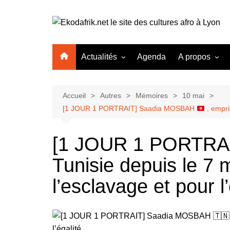
Aller
au
contenu
Actualités
Agenda
A propos
Autres
Qui sommes-
Mémoire
Cultures
Recevoir la ne
Glouba la
Cinéma
Accueil
Autres
Mémoires
10 mai
[1 JOUR 1 PORTRAIT] Saadia MOSBAH
, empri
Politique
Faire un don
Pratique
Expositio
Ambiance
Mentions léga
Spiritualit
Littérature
[1 JOUR 1 PORTRA
Carnet
Nous contacte
L’Invité d
Mode – B
Tunisie depuis le 7 
Dépêches
Portrait
Musique
Economie
Plus…
l’esclavage et pour l’
Insolite
Média
Kpakpato-
Ekodafrik