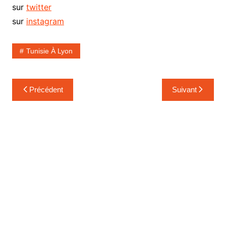
sur
twitter
sur
instagram
Tunisie À Lyon
Navigation
Précédent
Suivant
de
l’article