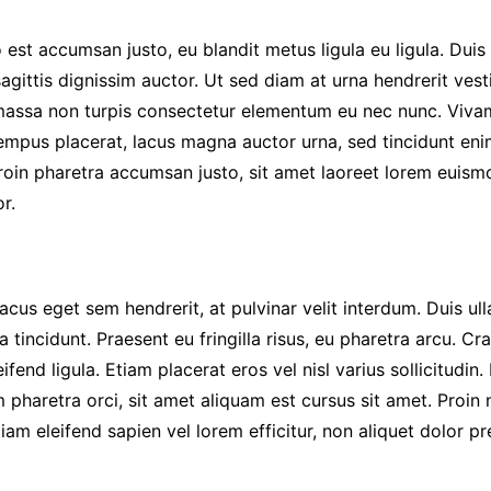
os
 est accumsan justo, eu blandit metus ligula eu ligula. Dui
uriel
sagittis dignissim auctor. Ut sed diam at urna hendrerit ve
ut massa non turpis consectetur elementum eu nec nunc. Viv
rs
empus placerat, lacus magna auctor urna, sed tincidunt eni
in pharetra accumsan justo, sit amet laoreet lorem euismod
r.
us eget sem hendrerit, at pulvinar velit interdum. Duis ull
a tincidunt. Praesent eu fringilla risus, eu pharetra arcu. C
ifend ligula. Etiam placerat eros vel nisl varius sollicitudin.
 pharetra orci, sit amet aliquam est cursus sit amet. Proin
iam eleifend sapien vel lorem efficitur, non aliquet dolor p