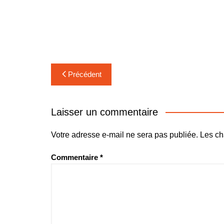
Navigation
Précédent
de
l’article
Laisser un commentaire
Votre adresse e-mail ne sera pas publiée.
Les ch
Commentaire
*