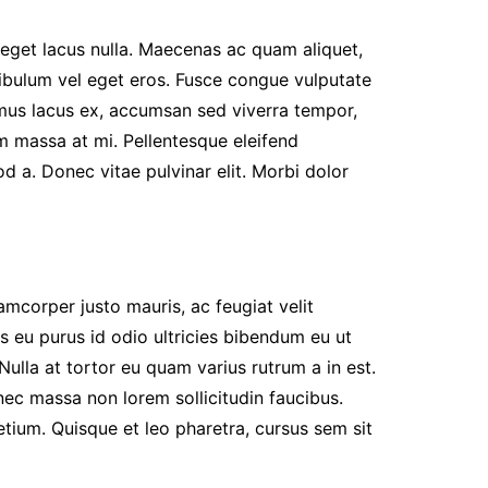
s eget lacus nulla. Maecenas ac quam aliquet,
stibulum vel eget eros. Fusce congue vulputate
amus lacus ex, accumsan sed viverra tempor,
m massa at mi. Pellentesque eleifend
 a. Donec vitae pulvinar elit. Morbi dolor
amcorper justo mauris, ac feugiat velit
ras eu purus id odio ultricies bibendum eu ut
 Nulla at tortor eu quam varius rutrum a in est.
 nec massa non lorem sollicitudin faucibus.
retium. Quisque et leo pharetra, cursus sem sit