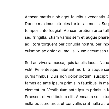
Aenean mattis nibh eget faucibus venenatis. Al
Donec maximus ultricies tortor ac mollis. Sus
tempor ante feugiat. Aenean pretium arcu tellu
sed fringilla. Etiam varius sem et augue phar
ad litora torquent per conubia nostra, per in
euismod ac dolor eu mollis. Nunc accumsan t
Sed ac viverra massa, quis iaculis lacus. Nun
velit. Pellentesque habitant morbi tristique s
purus finibus. Duis non dolor dictum, suscipit
fames ac ante ipsum primis in faucibus. In ma
elementum. Vestibulum ante ipsum primis in f
Praesent et vestibulum elit. Aenean a sollicit
nulla posuere arcu, ut convallis erat nulla ac el