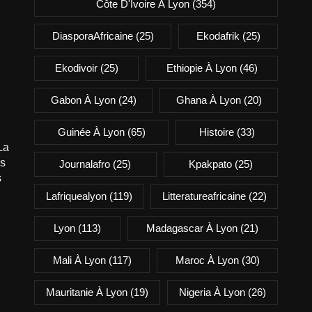
Côte D'Ivoire À Lyon
(354)
DiasporaAfricaine
(25)
Ekodafrik
(25)
Ekodivoir
(25)
Ethiopie À Lyon
(46)
Gabon À Lyon
(24)
Ghana À Lyon
(20)
Guinée À Lyon
(65)
Histoire
(33)
La
is
Journalafro
(25)
Kpakpato
(25)
s
Lafriquealyon
(119)
Litteratureafricaine
(22)
Lyon
(113)
Madagascar À Lyon
(21)
Mali À Lyon
(117)
Maroc À Lyon
(30)
Mauritanie À Lyon
(19)
Nigeria À Lyon
(26)