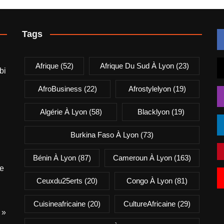
Tags
Afrique
(52)
Afrique Du Sud À Lyon
(23)
bi
AfroBusiness
(22)
Afrostylelyon
(19)
Algérie À Lyon
(58)
Blacklyon
(19)
Burkina Faso À Lyon
(73)
Bénin À Lyon
(87)
Cameroun À Lyon
(163)
e
Ceuxdu25erts
(20)
Congo À Lyon
(81)
Cuisineafricaine
(20)
CultureAfricaine
(29)
 »