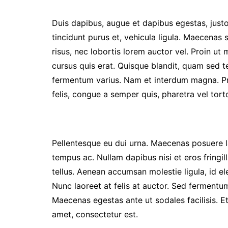
People
Nos Vidé
Point de vue
Duis dapibus, augue et dapibus egestas, justo
Maquis Pl
Santé
tincidunt purus et, vehicula ligula. Maecenas 
WakaTV
risus, nec lobortis lorem auctor vel. Proin 
Société
Newslette
cursus quis erat. Quisque blandit, quam sed t
Sports
fermentum varius. Nam et interdum magna. Pro
felis, congue a semper quis, pharetra vel torto
Pellentesque eu dui urna. Maecenas posuere lac
tempus ac. Nullam dapibus nisi et eros fringill
tellus. Aenean accumsan molestie ligula, id ele
Nunc laoreet at felis at auctor. Sed fermentum
Maecenas egestas ante ut sodales facilisis. Et
amet, consectetur est.