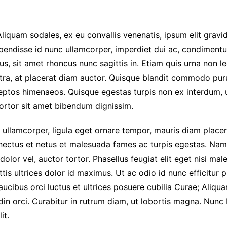
iquam sodales, ex eu convallis venenatis, ipsum elit gravida
pendisse id nunc ullamcorper, imperdiet dui ac, condimentum
s, sit amet rhoncus nunc sagittis in. Etiam quis urna non l
etra, at placerat diam auctor. Quisque blandit commodo puru
ceptos himenaeos. Quisque egestas turpis non ex interdum, 
ortor sit amet bibendum dignissim.
c ullamcorper, ligula eget ornare tempor, mauris diam placer
enectus et netus et malesuada fames ac turpis egestas. Nam 
 dolor vel, auctor tortor. Phasellus feugiat elit eget nisi m
ttis ultrices dolor id maximus. Ut ac odio id nunc efficitu
aucibus orci luctus et ultrices posuere cubilia Curae; Al
udin orci. Curabitur in rutrum diam, ut lobortis magna. Nunc 
it.