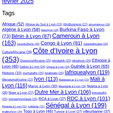
février 2025
Tags
Afrique
(52)
Afrique du Sud à Lyon
(23)
AfroBusiness
(22)
afrostylelyon
(19)
Burkina Faso à Lyon
Algérie à Lyon
(58)
blacklyon
(19)
Cameroun à Lyon
Bénin à Lyon
(87)
(73)
(163)
Congo à Lyon
(81)
ceuxdu25erts
(20)
cuisineafricaine
(20)
Côte d'Ivoire à Lyon
CultureAfricaine
(29)
(353)
Ethiopie à
DiasporaAfricaine
(25)
ekodafrik
(25)
ekodivoir
(25)
Guinée à Lyon
(65)
Lyon
(46)
Gabon à Lyon
(24)
Ghana à Lyon
(20)
lafriquealyon
(119)
Histoire
(33)
journalafro
(25)
kpakpato
(25)
lyon
(113)
Mali à
litteratureafricaine
(22)
Madagascar à Lyon
(21)
Lyon
(116)
Maroc à Lyon
(30)
Nigeria à Lyon
Mauritanie à Lyon
(19)
Outre Mer à Lyon
(106)
Niger à Lyon
(27)
(26)
presseafro
RDC à Lyon
(101)
RCA à Lyon
(37)
(25)
presselyonnaise
(25)
Sénégal à Lyon
(199)
Rwanda à Lyon
(21)
solidarite
(21)
Togo à Lyon
(46)
villeurbanne
(37)
Tunisie à Lyon
(27)
tirailleurlyon
(20)