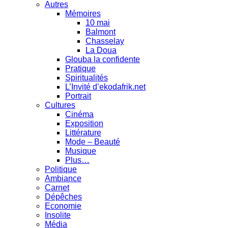
Autres
Mémoires
10 mai
Balmont
Chasselay
La Doua
Glouba la confidente
Pratique
Spiritualités
L’Invité d’ekodafrik.net
Portrait
Cultures
Cinéma
Exposition
Littérature
Mode – Beauté
Musique
Plus…
Politique
Ambiance
Carnet
Dépêches
Economie
Insolite
Média