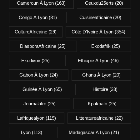
Cameroun À Lyon
(163)
Ceuxdu25erts
(20)
Congo À Lyon
(81)
Cuisineafricaine
(20)
CultureAfricaine
(29)
Côte D'Ivoire À Lyon
(354)
DiasporaAfricaine
(25)
Ekodafrik
(25)
Ekodivoir
(25)
Ethiopie À Lyon
(46)
Gabon À Lyon
(24)
Ghana À Lyon
(20)
Guinée À Lyon
(65)
Histoire
(33)
Journalafro
(25)
Kpakpato
(25)
Lafriquealyon
(119)
Litteratureafricaine
(22)
Lyon
(113)
Madagascar À Lyon
(21)