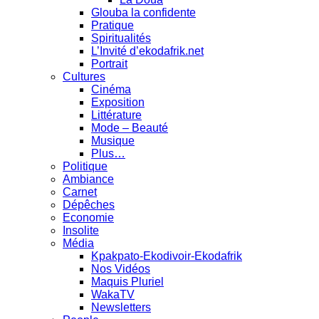
Glouba la confidente
Pratique
Spiritualités
L’Invité d’ekodafrik.net
Portrait
Cultures
Cinéma
Exposition
Littérature
Mode – Beauté
Musique
Plus…
Politique
Ambiance
Carnet
Dépêches
Economie
Insolite
Média
Kpakpato-Ekodivoir-Ekodafrik
Nos Vidéos
Maquis Pluriel
WakaTV
Newsletters