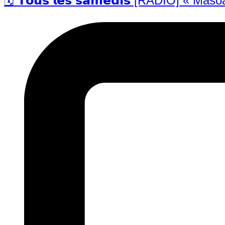
🗓️ 𝗧𝗼𝘂𝘀 𝗹𝗲𝘀 𝘀𝗮𝗺𝗲𝗱𝗶𝘀 [RADIO] «