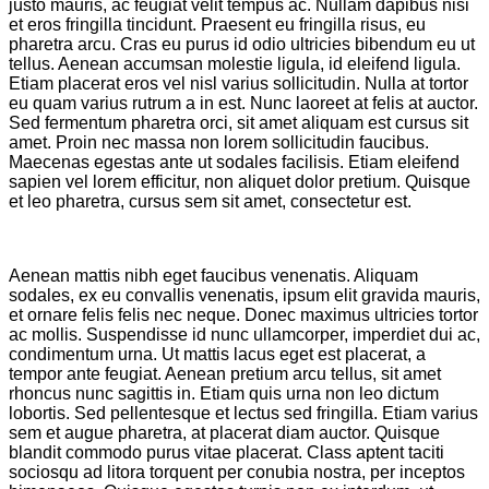
justo mauris, ac feugiat velit tempus ac. Nullam dapibus nisi
et eros fringilla tincidunt. Praesent eu fringilla risus, eu
pharetra arcu. Cras eu purus id odio ultricies bibendum eu ut
tellus. Aenean accumsan molestie ligula, id eleifend ligula.
Etiam placerat eros vel nisl varius sollicitudin. Nulla at tortor
eu quam varius rutrum a in est. Nunc laoreet at felis at auctor.
Sed fermentum pharetra orci, sit amet aliquam est cursus sit
amet. Proin nec massa non lorem sollicitudin faucibus.
Maecenas egestas ante ut sodales facilisis. Etiam eleifend
sapien vel lorem efficitur, non aliquet dolor pretium. Quisque
et leo pharetra, cursus sem sit amet, consectetur est.
Aenean mattis nibh eget faucibus venenatis. Aliquam
sodales, ex eu convallis venenatis, ipsum elit gravida mauris,
et ornare felis felis nec neque. Donec maximus ultricies tortor
ac mollis. Suspendisse id nunc ullamcorper, imperdiet dui ac,
condimentum urna. Ut mattis lacus eget est placerat, a
tempor ante feugiat. Aenean pretium arcu tellus, sit amet
rhoncus nunc sagittis in. Etiam quis urna non leo dictum
lobortis. Sed pellentesque et lectus sed fringilla. Etiam varius
sem et augue pharetra, at placerat diam auctor. Quisque
blandit commodo purus vitae placerat. Class aptent taciti
sociosqu ad litora torquent per conubia nostra, per inceptos