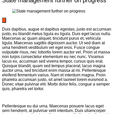
State management further on progress
Duis dapibus, augue et dapibus egestas, justo est accumsan
justo, eu blandit metus ligula eu ligula. Duis eget lacus nulla.
Maecenas ac quam aliquet, tincidunt purus et, vehicula
ligula. Maecenas sagittis dignissim auctor. Ut sed diam at
urna hendrerit vestibulum vel eget eros. Fusce congue
vulputate risus, nec lobortis lorem auctor vel. Proin ut massa
non turpis consectetur elementum eu nec nunc. Vivamus
lacus ex, accumsan sed viverra tempor, cursus quis erat.
Quisque blandit, quam sed tempus placerat, lacus magna
auctor urna, sed tincidunt enim massa at mi. Pellentesque
eleifend fermentum varius. Nam et interdum magna. Proin
pharetra accumsan justo, sit amet laoreet lorem euismod a.
Donec vitae pulvinar elit. Morbi dolor felis, congue a semper
quis, pharetra vel tortor.
Pellentesque eu dui urna. Maecenas posuere lacus eget
sem hendrerit, at pulvinar velit interdum. Duis ullamcorper