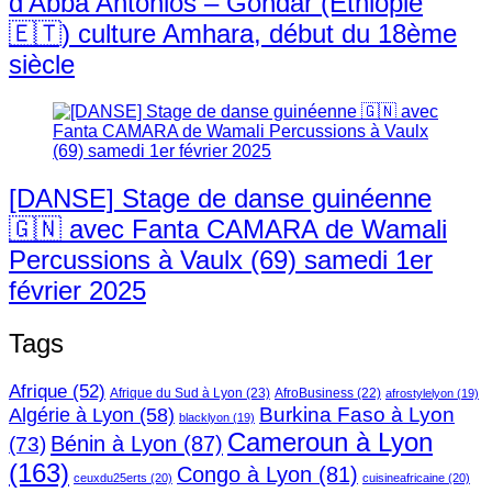
d’Abba Antonios – Gondar (Ethiopie
🇪🇹) culture Amhara, début du 18ème
siècle
[DANSE] Stage de danse guinéenne
🇬🇳 avec Fanta CAMARA de Wamali
Percussions à Vaulx (69) samedi 1er
février 2025
Tags
Afrique
(52)
Afrique du Sud à Lyon
(23)
AfroBusiness
(22)
afrostylelyon
(19)
Burkina Faso à Lyon
Algérie à Lyon
(58)
blacklyon
(19)
Cameroun à Lyon
Bénin à Lyon
(87)
(73)
(163)
Congo à Lyon
(81)
ceuxdu25erts
(20)
cuisineafricaine
(20)