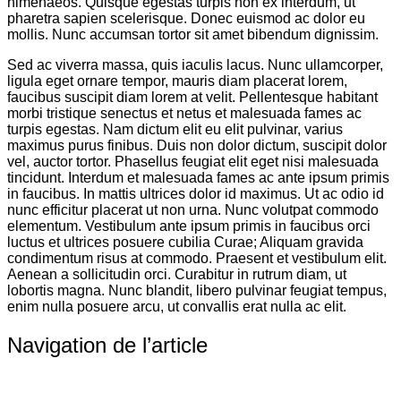
himenaeos. Quisque egestas turpis non ex interdum, ut
pharetra sapien scelerisque. Donec euismod ac dolor eu
mollis. Nunc accumsan tortor sit amet bibendum dignissim.
Sed ac viverra massa, quis iaculis lacus. Nunc ullamcorper,
ligula eget ornare tempor, mauris diam placerat lorem,
faucibus suscipit diam lorem at velit. Pellentesque habitant
morbi tristique senectus et netus et malesuada fames ac
turpis egestas. Nam dictum elit eu elit pulvinar, varius
maximus purus finibus. Duis non dolor dictum, suscipit dolor
vel, auctor tortor. Phasellus feugiat elit eget nisi malesuada
tincidunt. Interdum et malesuada fames ac ante ipsum primis
in faucibus. In mattis ultrices dolor id maximus. Ut ac odio id
nunc efficitur placerat ut non urna. Nunc volutpat commodo
elementum. Vestibulum ante ipsum primis in faucibus orci
luctus et ultrices posuere cubilia Curae; Aliquam gravida
condimentum risus at commodo. Praesent et vestibulum elit.
Aenean a sollicitudin orci. Curabitur in rutrum diam, ut
lobortis magna. Nunc blandit, libero pulvinar feugiat tempus,
enim nulla posuere arcu, ut convallis erat nulla ac elit.
Navigation de l’article