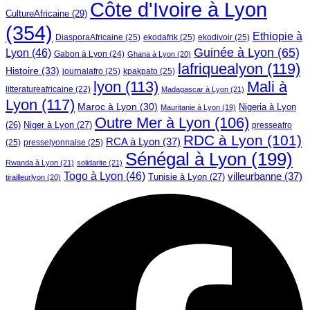
Côte d'Ivoire à Lyon
CultureAfricaine
(29)
(354)
Ethiopie à
DiasporaAfricaine
(25)
ekodafrik
(25)
ekodivoir
(25)
Guinée à Lyon
(65)
Lyon
(46)
Gabon à Lyon
(24)
Ghana à Lyon
(20)
lafriquealyon
(119)
Histoire
(33)
journalafro
(25)
kpakpato
(25)
lyon
(113)
Mali à
litteratureafricaine
(22)
Madagascar à Lyon
(21)
Lyon
(117)
Maroc à Lyon
(30)
Nigeria à Lyon
Mauritanie à Lyon
(19)
Outre Mer à Lyon
(106)
Niger à Lyon
(27)
(26)
presseafro
RDC à Lyon
(101)
RCA à Lyon
(37)
(25)
presselyonnaise
(25)
Sénégal à Lyon
(199)
Rwanda à Lyon
(21)
solidarite
(21)
Togo à Lyon
(46)
villeurbanne
(37)
Tunisie à Lyon
(27)
tirailleurlyon
(20)