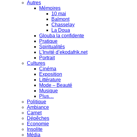
Autres
Mémoires
10 mai
Balmont
Chasselay
La Doua
Glouba la confidente
Pratique
Spiritualités
L’Invité d’ekodafrik.net
Portrait
Cultures
Cinéma
Exposition
Littérature
Mode – Beauté
Musique
Plus…
Politique
Ambiance
Carnet
Dépêches
Economie
Insolite
Média