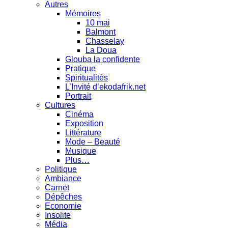
Autres
Mémoires
10 mai
Balmont
Chasselay
La Doua
Glouba la confidente
Pratique
Spiritualités
L’Invité d’ekodafrik.net
Portrait
Cultures
Cinéma
Exposition
Littérature
Mode – Beauté
Musique
Plus…
Politique
Ambiance
Carnet
Dépêches
Economie
Insolite
Média