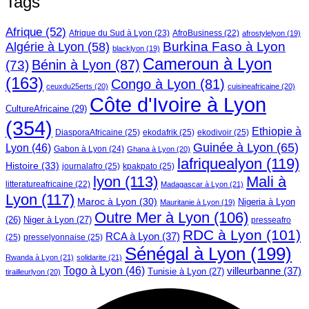
Tags
Afrique
(52)
Afrique du Sud à Lyon
(23)
AfroBusiness
(22)
afrostylelyon
(19)
Burkina Faso à Lyon
Algérie à Lyon
(58)
blacklyon
(19)
Cameroun à Lyon
Bénin à Lyon
(87)
(73)
(163)
Congo à Lyon
(81)
ceuxdu25erts
(20)
cuisineafricaine
(20)
Côte d'Ivoire à Lyon
CultureAfricaine
(29)
(354)
Ethiopie à
DiasporaAfricaine
(25)
ekodafrik
(25)
ekodivoir
(25)
Guinée à Lyon
(65)
Lyon
(46)
Gabon à Lyon
(24)
Ghana à Lyon
(20)
lafriquealyon
(119)
Histoire
(33)
journalafro
(25)
kpakpato
(25)
lyon
(113)
Mali à
litteratureafricaine
(22)
Madagascar à Lyon
(21)
Lyon
(117)
Maroc à Lyon
(30)
Nigeria à Lyon
Mauritanie à Lyon
(19)
Outre Mer à Lyon
(106)
Niger à Lyon
(27)
(26)
presseafro
RDC à Lyon
(101)
RCA à Lyon
(37)
(25)
presselyonnaise
(25)
Sénégal à Lyon
(199)
Rwanda à Lyon
(21)
solidarite
(21)
Togo à Lyon
(46)
villeurbanne
(37)
Tunisie à Lyon
(27)
tirailleurlyon
(20)