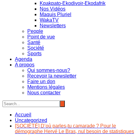
Kpakpato-Ekodivoir-Ekodafrik
Nos Vidéos
Maquis Pluriel
WakaTV
Newsletters
People
Point de vue
Santé
Société
Sports
Agenda
A propos
Qui sommes-nous?
Recevoir la newsletter
Faire un don
Mentions légales
Nous contacter
Accueil
Uncategorized
[SOCIÉTÉ] D’où parles-tu camarade ? Pour le
démographe Hervé Le Bras, nul besoin de statistiques