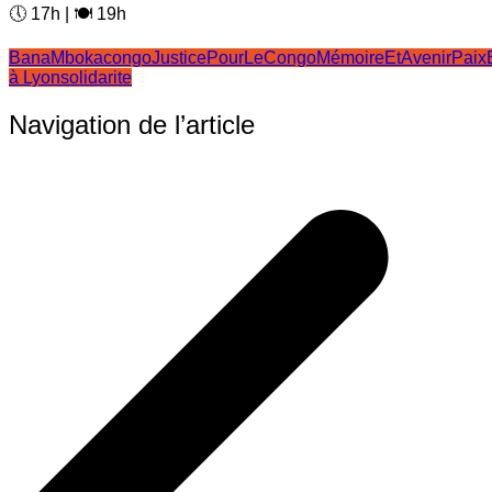
🕔 17h | 🍽️ 19h
BanaMboka
congo
JusticePourLeCongo
MémoireEtAvenir
Pai
à Lyon
solidarite
Navigation de l’article