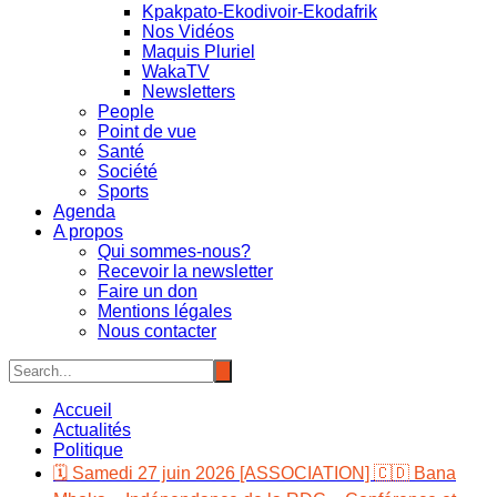
Kpakpato-Ekodivoir-Ekodafrik
Nos Vidéos
Maquis Pluriel
WakaTV
Newsletters
People
Point de vue
Santé
Société
Sports
Agenda
A propos
Qui sommes-nous?
Recevoir la newsletter
Faire un don
Mentions légales
Nous contacter
Accueil
Actualités
Politique
🗓️ Samedi 27 juin 2026 [ASSOCIATION] 🇨🇩 Bana