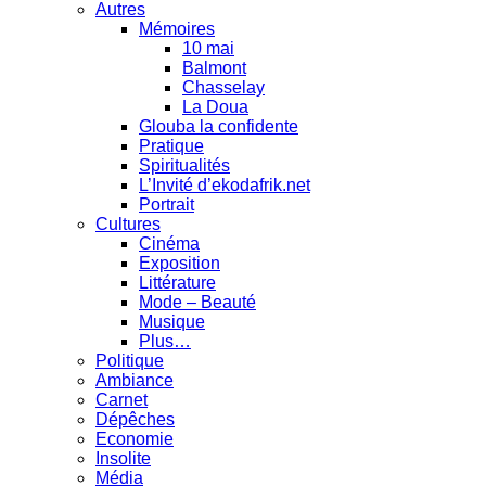
Autres
Mémoires
10 mai
Balmont
Chasselay
La Doua
Glouba la confidente
Pratique
Spiritualités
L’Invité d’ekodafrik.net
Portrait
Cultures
Cinéma
Exposition
Littérature
Mode – Beauté
Musique
Plus…
Politique
Ambiance
Carnet
Dépêches
Economie
Insolite
Média