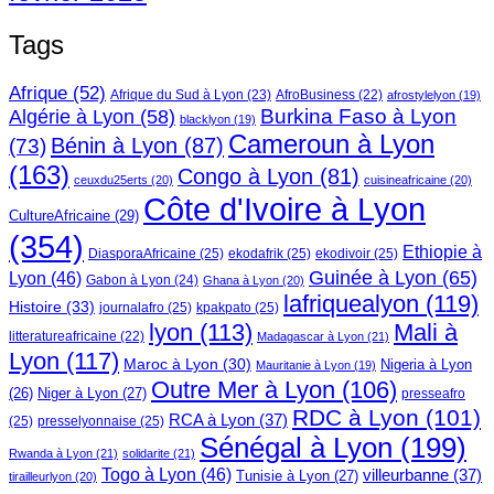
Tags
Afrique
(52)
Afrique du Sud à Lyon
(23)
AfroBusiness
(22)
afrostylelyon
(19)
Burkina Faso à Lyon
Algérie à Lyon
(58)
blacklyon
(19)
Cameroun à Lyon
Bénin à Lyon
(87)
(73)
(163)
Congo à Lyon
(81)
ceuxdu25erts
(20)
cuisineafricaine
(20)
Côte d'Ivoire à Lyon
CultureAfricaine
(29)
(354)
Ethiopie à
DiasporaAfricaine
(25)
ekodafrik
(25)
ekodivoir
(25)
Guinée à Lyon
(65)
Lyon
(46)
Gabon à Lyon
(24)
Ghana à Lyon
(20)
lafriquealyon
(119)
Histoire
(33)
journalafro
(25)
kpakpato
(25)
lyon
(113)
Mali à
litteratureafricaine
(22)
Madagascar à Lyon
(21)
Lyon
(117)
Maroc à Lyon
(30)
Nigeria à Lyon
Mauritanie à Lyon
(19)
Outre Mer à Lyon
(106)
Niger à Lyon
(27)
(26)
presseafro
RDC à Lyon
(101)
RCA à Lyon
(37)
(25)
presselyonnaise
(25)
Sénégal à Lyon
(199)
Rwanda à Lyon
(21)
solidarite
(21)
Togo à Lyon
(46)
villeurbanne
(37)
Tunisie à Lyon
(27)
tirailleurlyon
(20)