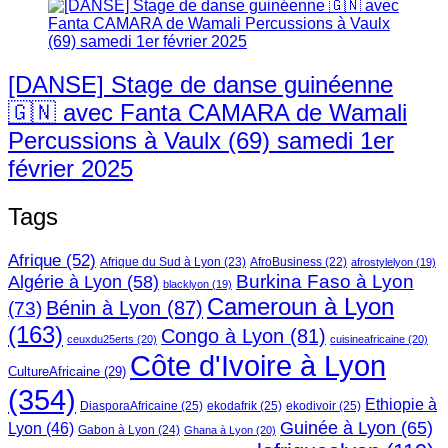
[DANSE] Stage de danse guinéenne
🇬🇳 avec Fanta CAMARA de Wamali
Percussions à Vaulx (69) samedi 1er
février 2025
Tags
Afrique
(52)
Afrique du Sud à Lyon
(23)
AfroBusiness
(22)
afrostylelyon
(19)
Burkina Faso à Lyon
Algérie à Lyon
(58)
blacklyon
(19)
Cameroun à Lyon
Bénin à Lyon
(87)
(73)
(163)
Congo à Lyon
(81)
ceuxdu25erts
(20)
cuisineafricaine
(20)
Côte d'Ivoire à Lyon
CultureAfricaine
(29)
(354)
Ethiopie à
DiasporaAfricaine
(25)
ekodafrik
(25)
ekodivoir
(25)
Guinée à Lyon
(65)
Lyon
(46)
Gabon à Lyon
(24)
Ghana à Lyon
(20)