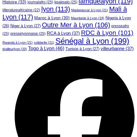
lafriquealyon
(119)
Histoire
(33)
journalafro
(25)
kpakpato
(25)
lyon
(113)
Mali à
litteratureafricaine
(22)
Madagascar à Lyon
(21)
Lyon
(117)
Maroc à Lyon
(30)
Nigeria à Lyon
Mauritanie à Lyon
(19)
Outre Mer à Lyon
(106)
Niger à Lyon
(27)
(26)
presseafro
RDC à Lyon
(101)
RCA à Lyon
(37)
(25)
presselyonnaise
(25)
Sénégal à Lyon
(199)
Rwanda à Lyon
(21)
solidarite
(21)
Togo à Lyon
(46)
villeurbanne
(37)
Tunisie à Lyon
(27)
tirailleurlyon
(20)