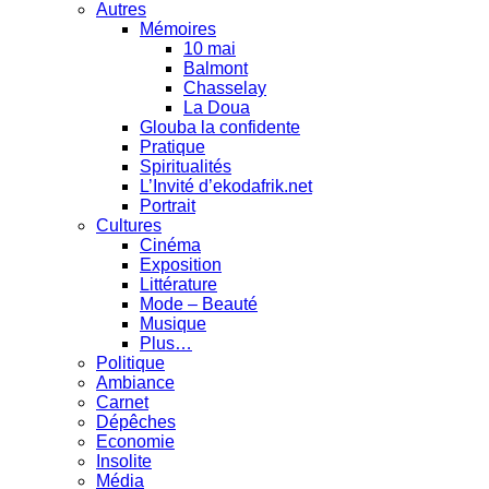
Autres
Mémoires
10 mai
Balmont
Chasselay
La Doua
Glouba la confidente
Pratique
Spiritualités
L’Invité d’ekodafrik.net
Portrait
Cultures
Cinéma
Exposition
Littérature
Mode – Beauté
Musique
Plus…
Politique
Ambiance
Carnet
Dépêches
Economie
Insolite
Média