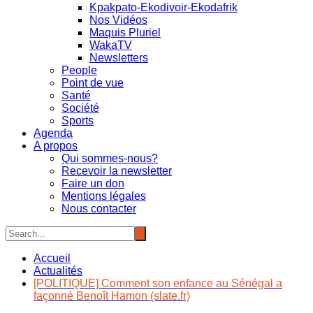
Kpakpato-Ekodivoir-Ekodafrik
Nos Vidéos
Maquis Pluriel
WakaTV
Newsletters
People
Point de vue
Santé
Société
Sports
Agenda
A propos
Qui sommes-nous?
Recevoir la newsletter
Faire un don
Mentions légales
Nous contacter
Accueil
Actualités
[POLITIQUE] Comment son enfance au Sénégal a
façonné Benoît Hamon (slate.fr)