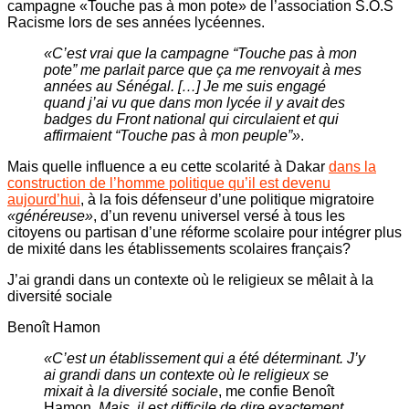
campagne «Touche pas à mon pote» de l’association S.O.S
Racisme lors de ses années lycéennes.
«C’est vrai que la campagne “Touche pas à mon
pote” me parlait parce que ça me renvoyait à mes
années au Sénégal. […] Je me suis engagé
quand j’ai vu que dans mon lycée il y avait des
badges du Front national qui circulaient et qui
affirmaient “Touche pas à mon peuple”»
.
Mais quelle influence a eu cette scolarité à Dakar
dans la
construction de l’homme politique qu’il est devenu
aujourd’hui
, à la fois défenseur d’une politique migratoire
«généreuse»
, d’un revenu universel versé à tous les
citoyens ou partisan d’une réforme scolaire pour intégrer plus
de mixité dans les établissements scolaires français?
J’ai grandi dans un contexte où le religieux se mêlait à la
diversité sociale
Benoît Hamon
«C’est un établissement qui a été déterminant. J’y
ai grandi dans un contexte où le religieux se
mixait à la diversité sociale
, me confie Benoît
Hamon.
Mais, il est difficile de dire exactement