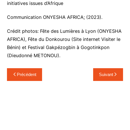
initiatives issues d’Afrique
Communication ONYESHA AFRICA; (2023).
Crédit photos: Fête des Lumières à Lyon (ONYESHA
AFRICA), Fête du Donkourou (Site internet Visiter le
Bénin) et Festival Gakpézogbin à Gogotinkpon
(Dieudonné METONOU).
Navigation
Précédent
Suivant
de
l’article