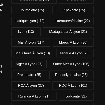
La
is
Journalafro
(25)
Kpakpato
(25)
s
Lafriquealyon
(119)
Litteratureafricaine
(22)
Lyon
(113)
Madagascar À Lyon
(21)
Mali À Lyon
(117)
Maroc À Lyon
(30)
Mauritanie À Lyon
(19)
Nigeria À Lyon
(26)
Niger À Lyon
(27)
Outre Mer À Lyon
(106)
es
os
Presseafro
(25)
Presselyonnaise
(25)
RCA À Lyon
(37)
RDC À Lyon
(101)
Rwanda À Lyon
(21)
Solidarite
(21)