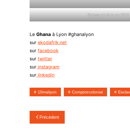
Ruines du fort en 
Le
Ghana
à Lyon #ghanalyon
sur
ekodafrik.net
sur
facebook
sur
twitter
sur
instagram
sur
linkedin
10mailyon
Comptoircolonial
Escla
Navigation
Précédent
de