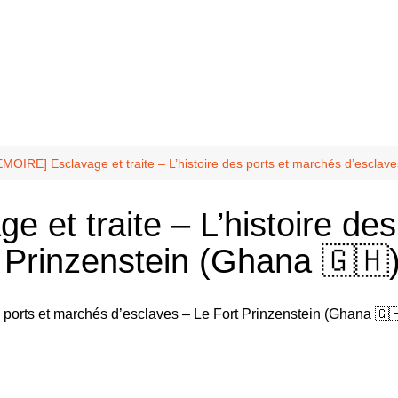
?
10 mai
ter
nfidente
Balmont
MOIRE] Esclavage et traite – L’histoire des ports et marchés d’esclav
Chasselay
et traite – L’histoire de
La Doua
t Prinzenstein (Ghana 🇬🇭
odafrik.net
uté
odivoir-