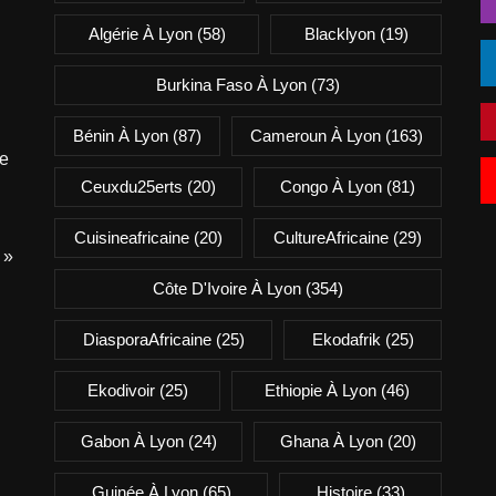
Algérie À Lyon
(58)
Blacklyon
(19)
Burkina Faso À Lyon
(73)
Bénin À Lyon
(87)
Cameroun À Lyon
(163)
e
Ceuxdu25erts
(20)
Congo À Lyon
(81)
Cuisineafricaine
(20)
CultureAfricaine
(29)
 »
Côte D'Ivoire À Lyon
(354)
DiasporaAfricaine
(25)
Ekodafrik
(25)
Ekodivoir
(25)
Ethiopie À Lyon
(46)
Gabon À Lyon
(24)
Ghana À Lyon
(20)
Guinée À Lyon
(65)
Histoire
(33)