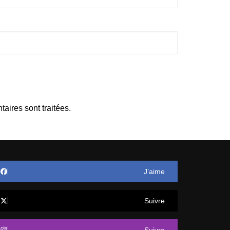
aires sont traitées
.
J’aime
Suivre
Suivre