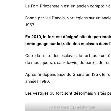
Nos Vidéos
Le Fort Prinzenstein est un ancien comptoir co
Point de vue
Maquis Pluri
Santé
Fondé par les Danois-Norvégiens sur un ancien
WakaTV
1957.
Société
Newsletters
Sports
En 2019, le fort est désigné site du patrimo
témoignage sur la traite des esclaves dans l
Outre la traite des esclaves, le fort joue un 
de mousquets, d’eau-de-vie, de barres de fer, 
Après l’indépendance du Ghana en 1957, le for
années 1980.
Les vestiges du fort sont désormais visités pa
Le fort à la fin du XVIIIe siècle