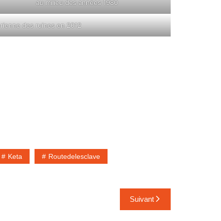
au milieu des années 1980
rienne des ruines en 2012
Keta
Routedelesclave
Suivant