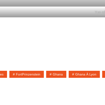
2012
Vue aé
ves
FortPrinzenstein
Ghana
Ghana À Lyon