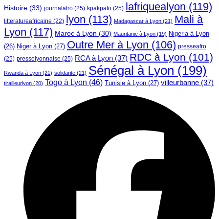
lafriquealyon
(119)
Histoire
(33)
journalafro
(25)
kpakpato
(25)
lyon
(113)
Mali à
litteratureafricaine
(22)
Madagascar à Lyon
(21)
Lyon
(117)
Maroc à Lyon
(30)
Nigeria à Lyon
Mauritanie à Lyon
(19)
Outre Mer à Lyon
(106)
Niger à Lyon
(27)
(26)
presseafro
RDC à Lyon
(101)
RCA à Lyon
(37)
(25)
presselyonnaise
(25)
Sénégal à Lyon
(199)
Rwanda à Lyon
(21)
solidarite
(21)
Togo à Lyon
(46)
villeurbanne
(37)
Tunisie à Lyon
(27)
tirailleurlyon
(20)