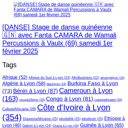
[DANSE] Stage de danse guinéenne
🇬🇳 avec Fanta CAMARA de Wamali
Percussions à Vaulx (69) samedi 1er
février 2025
Tags
Afrique
(52)
Afrique du Sud à Lyon
(23)
AfroBusiness
(22)
afrostylelyon
(19)
Burkina Faso à Lyon
Algérie à Lyon
(58)
blacklyon
(19)
Cameroun à Lyon
Bénin à Lyon
(87)
(73)
(163)
Congo à Lyon
(81)
ceuxdu25erts
(20)
cuisineafricaine
(20)
Côte d'Ivoire à Lyon
CultureAfricaine
(29)
(354)
Ethiopie à
DiasporaAfricaine
(25)
ekodafrik
(25)
ekodivoir
(25)
Guinée à Lyon
(65)
Lyon
(46)
Gabon à Lyon
(24)
Ghana à Lyon
(20)