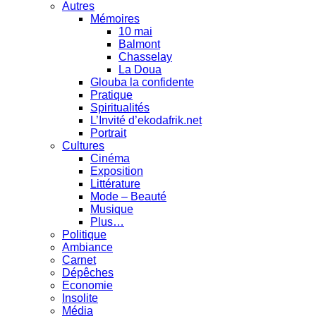
Autres
Mémoires
10 mai
Balmont
Chasselay
La Doua
Glouba la confidente
Pratique
Spiritualités
L’Invité d’ekodafrik.net
Portrait
Cultures
Cinéma
Exposition
Littérature
Mode – Beauté
Musique
Plus…
Politique
Ambiance
Carnet
Dépêches
Economie
Insolite
Média