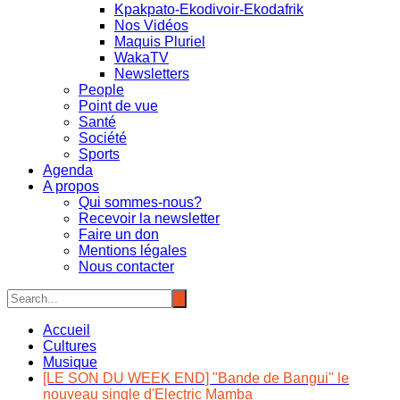
Kpakpato-Ekodivoir-Ekodafrik
Nos Vidéos
Maquis Pluriel
WakaTV
Newsletters
People
Point de vue
Santé
Société
Sports
Agenda
A propos
Qui sommes-nous?
Recevoir la newsletter
Faire un don
Mentions légales
Nous contacter
Accueil
Cultures
Musique
[LE SON DU WEEK END] "Bande de Bangui" le
nouveau single d'Electric Mamba