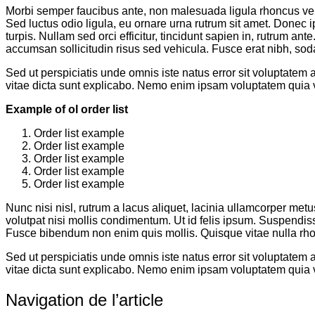
Morbi semper faucibus ante, non malesuada ligula rhoncus vel. 
Sed luctus odio ligula, eu ornare urna rutrum sit amet. Donec
turpis. Nullam sed orci efficitur, tincidunt sapien in, rutrum an
accumsan sollicitudin risus sed vehicula. Fusce erat nibh, sodal
Sed ut perspiciatis unde omnis iste natus error sit voluptatem
vitae dicta sunt explicabo. Nemo enim ipsam voluptatem quia vo
Example of ol order list
Order list example
Order list example
Order list example
Order list example
Order list example
Nunc nisi nisl, rutrum a lacus aliquet, lacinia ullamcorper me
volutpat nisi mollis condimentum. Ut id felis ipsum. Suspendiss
Fusce bibendum non enim quis mollis. Quisque vitae nulla rhonc
Sed ut perspiciatis unde omnis iste natus error sit voluptatem
vitae dicta sunt explicabo. Nemo enim ipsam voluptatem quia vo
Navigation de l’article