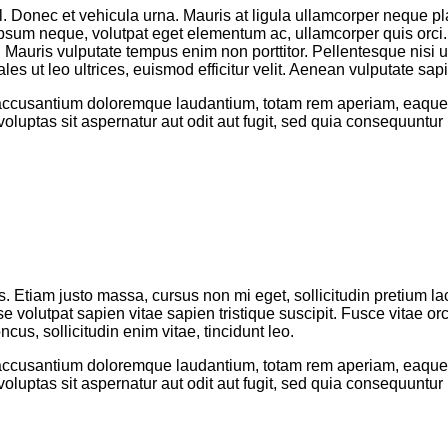
Donec et vehicula urna. Mauris at ligula ullamcorper neque place
 ipsum neque, volutpat eget elementum ac, ullamcorper quis orc
te. Mauris vulputate tempus enim non porttitor. Pellentesque nisi 
es ut leo ultrices, euismod efficitur velit. Aenean vulputate sap
 accusantium doloremque laudantium, totam rem aperiam, eaque ip
luptas sit aspernatur aut odit aut fugit, sed quia consequuntur
tus. Etiam justo massa, cursus non mi eget, sollicitudin pretium
e volutpat sapien vitae sapien tristique suscipit. Fusce vitae o
us, sollicitudin enim vitae, tincidunt leo.
 accusantium doloremque laudantium, totam rem aperiam, eaque ip
luptas sit aspernatur aut odit aut fugit, sed quia consequuntur