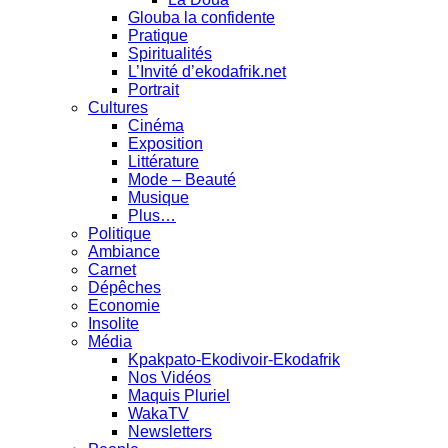
Glouba la confidente
Pratique
Spiritualités
L’Invité d’ekodafrik.net
Portrait
Cultures
Cinéma
Exposition
Littérature
Mode – Beauté
Musique
Plus…
Politique
Ambiance
Carnet
Dépêches
Economie
Insolite
Média
Kpakpato-Ekodivoir-Ekodafrik
Nos Vidéos
Maquis Pluriel
WakaTV
Newsletters