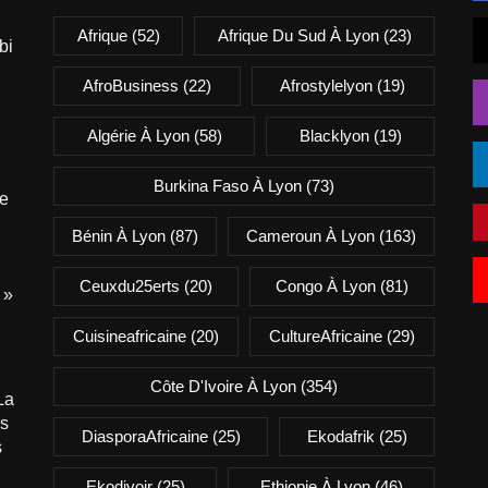
Afrique
(52)
Afrique Du Sud À Lyon
(23)
bi
AfroBusiness
(22)
Afrostylelyon
(19)
Algérie À Lyon
(58)
Blacklyon
(19)
Burkina Faso À Lyon
(73)
e
Bénin À Lyon
(87)
Cameroun À Lyon
(163)
Ceuxdu25erts
(20)
Congo À Lyon
(81)
 »
Cuisineafricaine
(20)
CultureAfricaine
(29)
Côte D'Ivoire À Lyon
(354)
La
is
DiasporaAfricaine
(25)
Ekodafrik
(25)
s
Ekodivoir
(25)
Ethiopie À Lyon
(46)