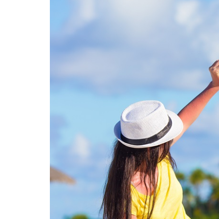
Média
Kpakpato-
Ekodafrik
People
Nos Vidé
Point de vue
Maquis Pl
Santé
WakaTV
Société
Newslette
Sports