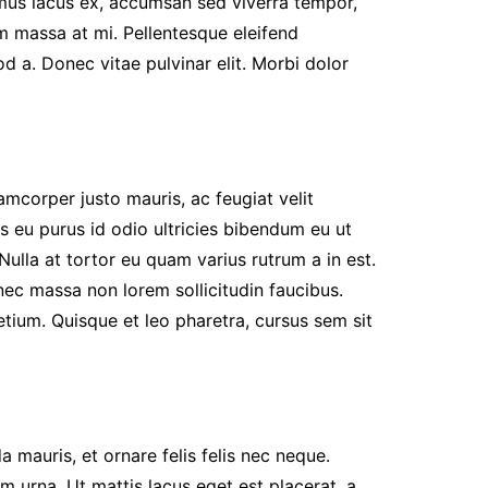
amus lacus ex, accumsan sed viverra tempor,
m massa at mi. Pellentesque eleifend
 a. Donec vitae pulvinar elit. Morbi dolor
amcorper justo mauris, ac feugiat velit
ras eu purus id odio ultricies bibendum eu ut
 Nulla at tortor eu quam varius rutrum a in est.
 nec massa non lorem sollicitudin faucibus.
retium. Quisque et leo pharetra, cursus sem sit
 mauris, et ornare felis felis nec neque.
 urna. Ut mattis lacus eget est placerat, a