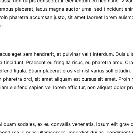
ut massa non turpis consectetur elementum eu nec nunc. Viv
empus placerat, lacus magna auctor urna, sed tincidunt eni
in pharetra accumsan justo, sit amet laoreet lorem euismod
r.
us eget sem hendrerit, at pulvinar velit interdum. Duis ull
a tincidunt. Praesent eu fringilla risus, eu pharetra arcu. C
ifend ligula. Etiam placerat eros vel nisl varius sollicitudin.
 pharetra orci, sit amet aliquam est cursus sit amet. Proin
iam eleifend sapien vel lorem efficitur, non aliquet dolor p
iquam sodales, ex eu convallis venenatis, ipsum elit gravida
pendisse id nunc ullamcorper, imperdiet dui ac, condimentum