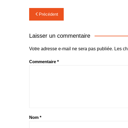
Navigation
Précédent
de
l’article
Laisser un commentaire
Votre adresse e-mail ne sera pas publiée.
Les ch
Commentaire
*
Nom
*