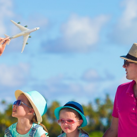
Ekodivoir-
os
uriel
rs