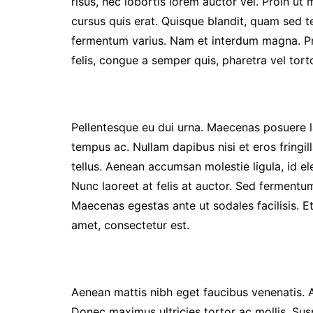
risus, nec lobortis lorem auctor vel. Proin 
cursus quis erat. Quisque blandit, quam sed t
fermentum varius. Nam et interdum magna. Pro
felis, congue a semper quis, pharetra vel torto
Pellentesque eu dui urna. Maecenas posuere lac
tempus ac. Nullam dapibus nisi et eros fringill
tellus. Aenean accumsan molestie ligula, id ele
Nunc laoreet at felis at auctor. Sed fermentum
Maecenas egestas ante ut sodales facilisis. Et
amet, consectetur est.
Aenean mattis nibh eget faucibus venenatis. Al
Donec maximus ultricies tortor ac mollis. Sus