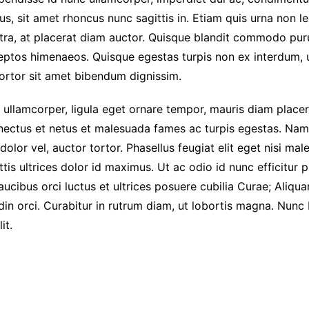
s, sit amet rhoncus nunc sagittis in. Etiam quis urna non l
etra, at placerat diam auctor. Quisque blandit commodo puru
ceptos himenaeos. Quisque egestas turpis non ex interdum, 
ortor sit amet bibendum dignissim.
c ullamcorper, ligula eget ornare tempor, mauris diam placer
enectus et netus et malesuada fames ac turpis egestas. Nam 
 dolor vel, auctor tortor. Phasellus feugiat elit eget nisi m
ttis ultrices dolor id maximus. Ut ac odio id nunc efficitu
aucibus orci luctus et ultrices posuere cubilia Curae; Al
udin orci. Curabitur in rutrum diam, ut lobortis magna. Nunc 
it.